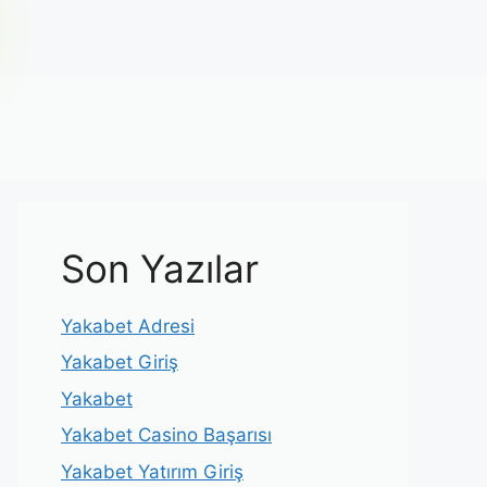
Son Yazılar
Yakabet Adresi
Yakabet Giriş
Yakabet
Yakabet Casino Başarısı
Yakabet Yatırım Giriş