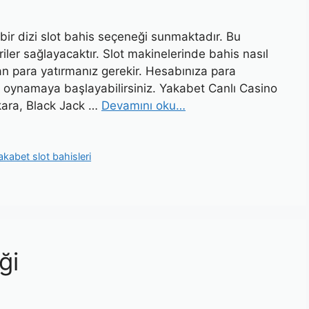
bir dizi slot bahis seçeneği sunmaktadır. Bu
riler sağlayacaktır. Slot makinelerinde bahis nasıl
n para yatırmanız gerekir. Hesabınıza para
s oynamaya başlayabilirsiniz. Yakabet Canlı Casino
akara, Black Jack …
Devamını oku…
akabet slot bahisleri
ği