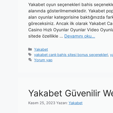
Yakabet oyun seçenekleri bahis seçenekle
alanında gösterilmemektedir. Yakabet popü
alan oyunlar kategorisine baktığınızda far
göreceksiniz. Ancak ilk olarak Yakabet Ca
Casino Hızlı Oyunlar Oyunlar Video Oyunla
sitede özellikle …
Devamını oku…
Kategoriler
Yakabet
Etiketler
yakabet canlı bahis sitesi bonus seçenekleri
,
y
Yorum yap
Yakabet Güvenilir We
Kasım 25, 2023
Yazarı:
Yakabet