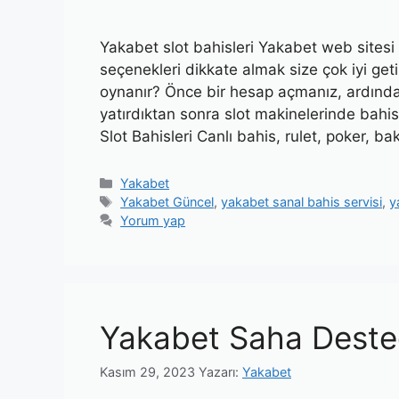
Yakabet slot bahisleri Yakabet web sitesi 
seçenekleri dikkate almak size çok iyi geti
oynanır? Önce bir hesap açmanız, ardında
yatırdıktan sonra slot makinelerinde bahi
Slot Bahisleri Canlı bahis, rulet, poker, b
Kategoriler
Yakabet
Etiketler
Yakabet Güncel
,
yakabet sanal bahis servisi
,
y
Yorum yap
Yakabet Saha Deste
Kasım 29, 2023
Yazarı:
Yakabet