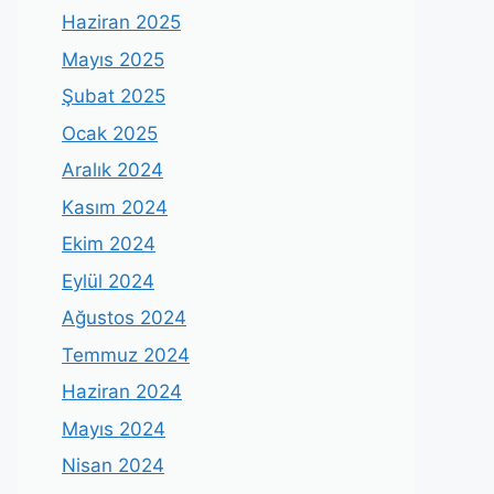
Haziran 2025
Mayıs 2025
Şubat 2025
Ocak 2025
Aralık 2024
Kasım 2024
Ekim 2024
Eylül 2024
Ağustos 2024
Temmuz 2024
Haziran 2024
Mayıs 2024
Nisan 2024