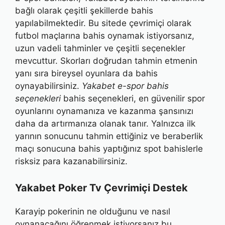
bağlı olarak çeşitli şekillerde bahis
yapılabilmektedir. Bu sitede çevrimiçi olarak
futbol maçlarına bahis oynamak istiyorsanız,
uzun vadeli tahminler ve çeşitli seçenekler
mevcuttur. Skorları doğrudan tahmin etmenin
yanı sıra bireysel oyunlara da bahis
oynayabilirsiniz.
Yakabet e-spor bahis
seçenekleri
bahis seçenekleri, en güvenilir spor
oyunlarını oynamanıza ve kazanma şansınızı
daha da artırmanıza olanak tanır. Yalnızca ilk
yarının sonucunu tahmin ettiğiniz ve beraberlik
maçı sonucuna bahis yaptığınız spot bahislerle
risksiz para kazanabilirsiniz.
Yakabet Poker Tv Çevrimiçi Destek
Karayip pokerinin ne olduğunu ve nasıl
oynanacağını öğrenmek istiyorsanız bu