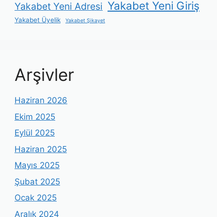
Yakabet Yeni Giriş
Yakabet Yeni Adresi
Yakabet Üyelik
Yakabet Şikayet
Arşivler
Haziran 2026
Ekim 2025
Eylül 2025
Haziran 2025
Mayıs 2025
Şubat 2025
Ocak 2025
Aralık 2024