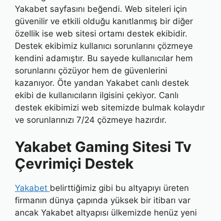
Yakabet sayfasını beğendi. Web siteleri için
güvenilir ve etkili olduğu kanıtlanmış bir diğer
özellik ise web sitesi ortamı destek ekibidir.
Destek ekibimiz kullanıcı sorunlarını çözmeye
kendini adamıştır. Bu sayede kullanıcılar hem
sorunlarını çözüyor hem de güvenlerini
kazanıyor. Öte yandan Yakabet canlı destek
ekibi de kullanıcıların ilgisini çekiyor. Canlı
destek ekibimizi web sitemizde bulmak kolaydır
ve sorunlarınızı 7/24 çözmeye hazırdır.
Yakabet Gaming Sitesi Tv
Çevrimiçi Destek
Yakabet
belirttiğimiz gibi bu altyapıyı üreten
firmanın dünya çapında yüksek bir itibarı var
ancak Yakabet altyapısı ülkemizde henüz yeni