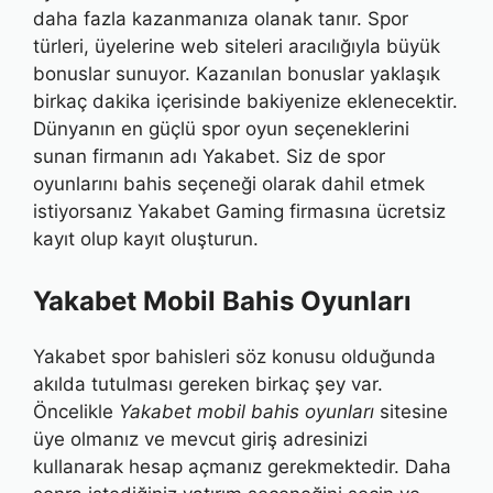
daha fazla kazanmanıza olanak tanır. Spor
türleri, üyelerine web siteleri aracılığıyla büyük
bonuslar sunuyor. Kazanılan bonuslar yaklaşık
birkaç dakika içerisinde bakiyenize eklenecektir.
Dünyanın en güçlü spor oyun seçeneklerini
sunan firmanın adı Yakabet. Siz de spor
oyunlarını bahis seçeneği olarak dahil etmek
istiyorsanız Yakabet Gaming firmasına ücretsiz
kayıt olup kayıt oluşturun.
Yakabet Mobil Bahis Oyunları
Yakabet spor bahisleri söz konusu olduğunda
akılda tutulması gereken birkaç şey var.
Öncelikle
Yakabet mobil bahis oyunları
sitesine
üye olmanız ve mevcut giriş adresinizi
kullanarak hesap açmanız gerekmektedir. Daha