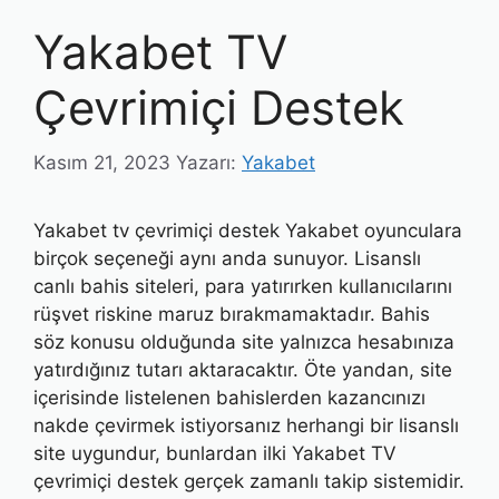
Yakabet TV
Çevrimiçi Destek
Kasım 21, 2023
Yazarı:
Yakabet
Yakabet tv çevrimiçi destek Yakabet oyunculara
birçok seçeneği aynı anda sunuyor. Lisanslı
canlı bahis siteleri, para yatırırken kullanıcılarını
rüşvet riskine maruz bırakmamaktadır. Bahis
söz konusu olduğunda site yalnızca hesabınıza
yatırdığınız tutarı aktaracaktır. Öte yandan, site
içerisinde listelenen bahislerden kazancınızı
nakde çevirmek istiyorsanız herhangi bir lisanslı
site uygundur, bunlardan ilki Yakabet TV
çevrimiçi destek gerçek zamanlı takip sistemidir.