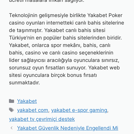
ücretli masalara imkân sağlıyor.
Teknolojinin gelişmesiyle birlikte Yakabet Poker
casino oyunları internetteki canlı bahis sitelerine
de taşınmıştır. Yakabet canlı bahis sitesi
Türkiye’nin en popüler bahis sitelerinden biridir.
Yakabet, onlarca spor mekânı, bahis, canlı
bahis, casino ve canlı casino seçeneklerinin
lider sağlayıcısı aracılığıyla oyunculara sınırsız,
sorunsuz oyun fırsatları sunuyor. Yakabet web
sitesi oyunculara birçok bonus fırsatı
sunmaktadır.
Kategoriler
Yakabet
Etiketler
yakabet com
,
yakabet e-spor gaming
,
yakabet tv çevrimiçi destek
Yakabet Güvenlik Nedeniyle Engellendi Mi