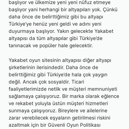
başlıyor ve ülkemize yeni yeni nüfuz etmeye
başlıyor yani herhangi bir altyapıları yok. Çünkü
daha önce de belirttiğimiz gibi bu altyapı
Türkiye’ye henüz yeni geldi ve adını yeni
duyurmaya başlıyor. Yakın gelecekte Yakabet
altyapısı da tüm altyapılar gibi Türkiye’de
tanınacak ve popüler hale gelecektir.
Yakabet oyun sitesinin altyapısı diğer altyapı
şirketlerinin ilerisindedir. Daha önce de
belirttiğimiz gibi Türkiye’de hala çok yaygın
değil. Ancak çok sosyaldir. Ticari
faaliyetlerimizde netlik ve müşteri memnuniyeti
sağlamaya çalışıyoruz. Bir marka olarak eğlence
ve rekabet yoluyla üstün müşteri hizmetleri
sunmaya çalışıyoruz. Bireylere ve ailelerine
zarar verebilecek eşyaların getirilmesi riskini
azaltmak için bir Güvenli Oyun Politikası