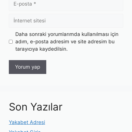
E-
posta
İnternet
sitesi
Daha sonraki yorumlarımda kullanılması için
adım, e-posta adresim ve site adresim bu
tarayıcıya kaydedilsin.
Son Yazılar
Yakabet Adresi