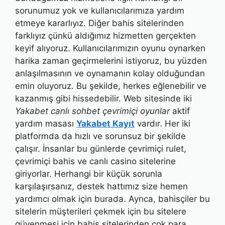
sorunumuz yok ve kullanıcılarımıza yardım
etmeye kararlıyız. Diğer bahis sitelerinden
farklıyız çünkü aldığımız hizmetten gerçekten
keyif alıyoruz. Kullanıcılarımızın oyunu oynarken
harika zaman geçirmelerini istiyoruz, bu yüzden
anlaşılmasının ve oynamanın kolay olduğundan
emin oluyoruz. Bu şekilde, herkes eğlenebilir ve
kazanmış gibi hissedebilir. Web sitesinde iki
Yakabet canlı sohbet çevrimiçi oyunlar
aktif
yardım masası
Yakabet Kayıt
vardır. Her iki
platformda da hızlı ve sorunsuz bir şekilde
çalışır. İnsanlar bu günlerde çevrimiçi rulet,
çevrimiçi bahis ve canlı casino sitelerine
giriyorlar. Herhangi bir küçük sorunla
karşılaşırsanız, destek hattımız size hemen
yardımcı olmak için burada. Ayrıca, bahisçiler bu
sitelerin müşterileri çekmek için bu sitelere
güvenmesi için bahis sitelerinden çok para