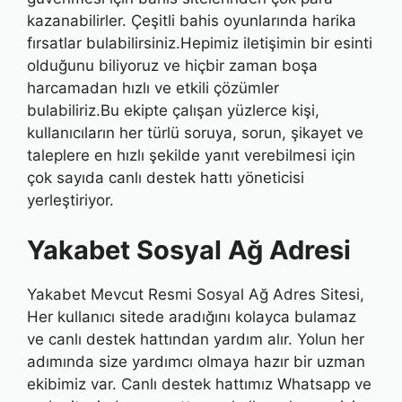
kazanabilirler. Çeşitli bahis oyunlarında harika
fırsatlar bulabilirsiniz.Hepimiz iletişimin bir esinti
olduğunu biliyoruz ve hiçbir zaman boşa
harcamadan hızlı ve etkili çözümler
bulabiliriz.Bu ekipte çalışan yüzlerce kişi,
kullanıcıların her türlü soruya, sorun, şikayet ve
taleplere en hızlı şekilde yanıt verebilmesi için
çok sayıda canlı destek hattı yöneticisi
yerleştiriyor.
Yakabet Sosyal Ağ Adresi
Yakabet Mevcut Resmi Sosyal Ağ Adres Sitesi,
Her kullanıcı sitede aradığını kolayca bulamaz
ve canlı destek hattından yardım alır. Yolun her
adımında size yardımcı olmaya hazır bir uzman
ekibimiz var. Canlı destek hattımız Whatsapp ve