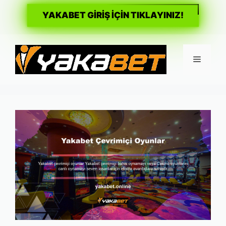
YAKABET GİRİŞ İÇİN TIKLAYINIZ!
İçeriğe
atla
Menü