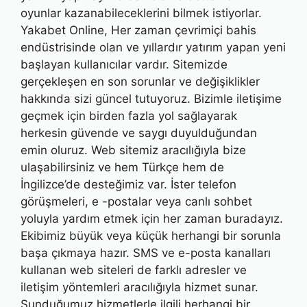
oyunlar kazanabileceklerini bilmek istiyorlar.
Yakabet Online, Her zaman çevrimiçi bahis
endüstrisinde olan ve yıllardır yatırım yapan yeni
başlayan kullanıcılar vardır. Sitemizde
gerçekleşen en son sorunlar ve değişiklikler
hakkında sizi güncel tutuyoruz. Bizimle iletişime
geçmek için birden fazla yol sağlayarak
herkesin güvende ve saygı duyulduğundan
emin oluruz. Web sitemiz aracılığıyla bize
ulaşabilirsiniz ve hem Türkçe hem de
İngilizce’de desteğimiz var. İster telefon
görüşmeleri, e -postalar veya canlı sohbet
yoluyla yardım etmek için her zaman buradayız.
Ekibimiz büyük veya küçük herhangi bir sorunla
başa çıkmaya hazır. SMS ve e-posta kanalları
kullanan web siteleri de farklı adresler ve
iletişim yöntemleri aracılığıyla hizmet sunar.
Sunduğumuz hizmetlerle ilgili herhangi bir