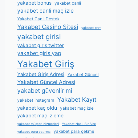
yakabet bonus
yakabet canli
yakabet canli maç izle
Yakabet Canlı Destek
Yakabet Casino Sitesi
yakabet com
yakabet girisi
yakabet giris twitter
yakabet giris yap
Yakabet Giriş
Yakabet Giriş Adresi
Yakabet Güncel
Yakabet Güncel Adresi
yakabet güvenlir mi
Yakabet Kayıt
yakabet instagram
yakabet kaç oldu
yakabet maç izle
yakabet maç izleme
yakabet müşteri hizmetleri
Yakabet Nasıl Bir Site
yakabet para çekme
yakabet para yatırma