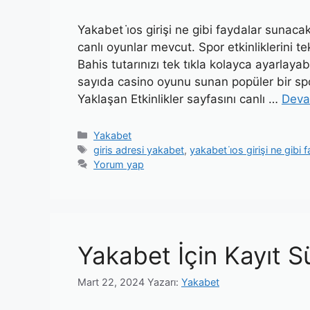
Yakabet i̇os girişi ne gibi faydalar sunac
canlı oyunlar mevcut. Spor etkinliklerini t
Bahis tutarınızı tek tıkla kolayca ayarlayabi
sayıda casino oyunu sunan popüler bir spor
Yaklaşan Etkinlikler sayfasını canlı …
Deva
Kategoriler
Yakabet
Etiketler
giris adresi yakabet
,
yakabet i̇os girişi ne gibi
Yorum yap
Yakabet İçin Kayıt S
Mart 22, 2024
Yazarı:
Yakabet