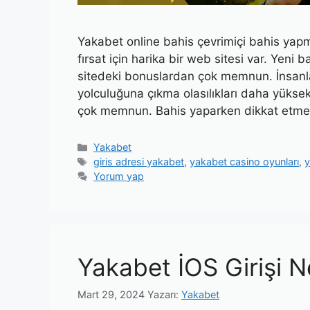
Yakabet online bahis çevrimiçi bahis yapm
fırsat için harika bir web sitesi var. Yeni b
sitedeki bonuslardan çok memnun. İnsanl
yolculuğuna çıkma olasılıkları daha yüksek
çok memnun. Bahis yaparken dikkat etme
Kategoriler
Yakabet
Etiketler
giris adresi yakabet
,
yakabet casino oyunları
,
y
Yorum yap
Yakabet İOS Girişi 
Mart 29, 2024
Yazarı:
Yakabet