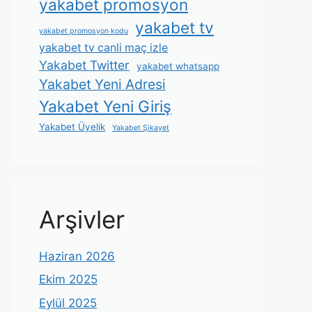
yakabet promosyon
yakabet tv
yakabet promosyon kodu
yakabet tv canli maç izle
Yakabet Twitter
yakabet whatsapp
Yakabet Yeni Adresi
Yakabet Yeni Giriş
Yakabet Üyelik
Yakabet Şikayet
Arşivler
Haziran 2026
Ekim 2025
Eylül 2025