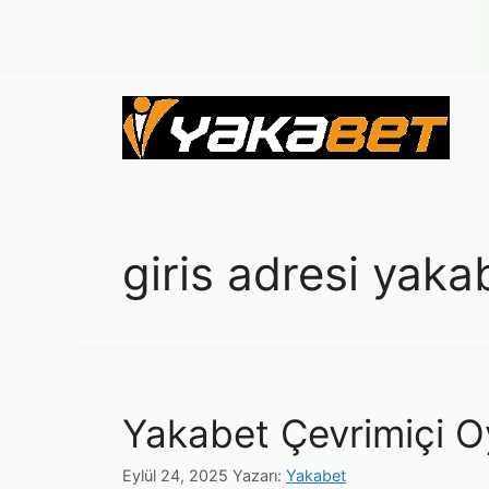
İçeriğe
atla
giris adresi yaka
Yakabet Çevrimiçi O
Eylül 24, 2025
Yazarı:
Yakabet