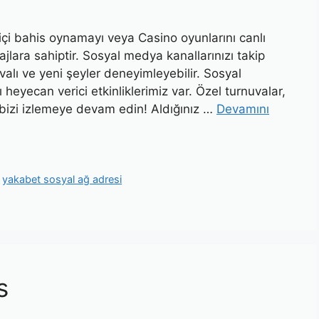
çi bahis oynamayı veya Casino oyunlarını canlı
jlara sahiptir. Sosyal medya kanallarınızı takip
alı ve yeni şeyler deneyimleyebilir. Sosyal
heyecan verici etkinliklerimiz var. Özel turnuvalar,
n bizi izlemeye devam edin! Aldığınız …
Devamını
,
yakabet sosyal ağ adresi
s