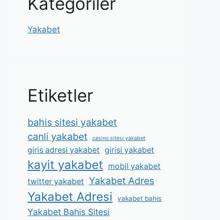
Kategoriler
Yakabet
Etiketler
bahis sitesi yakabet
canli yakabet
casino sitesi yakabet
giris adresi yakabet
girisi yakabet
kayit yakabet
mobil yakabet
Yakabet Adres
twitter yakabet
Yakabet Adresi
yakabet bahis
Yakabet Bahis Sitesi