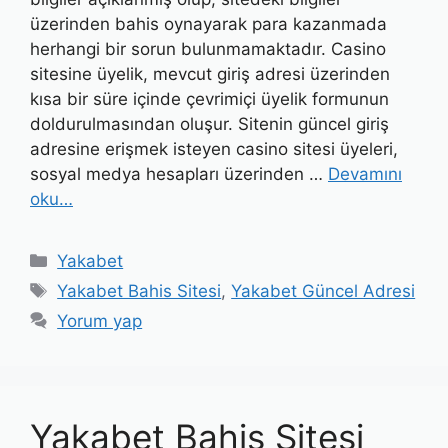
üzerinden bahis oynayarak para kazanmada
herhangi bir sorun bulunmamaktadır. Casino
sitesine üyelik, mevcut giriş adresi üzerinden
kısa bir süre içinde çevrimiçi üyelik formunun
doldurulmasından oluşur. Sitenin güncel giriş
adresine erişmek isteyen casino sitesi üyeleri,
sosyal medya hesapları üzerinden …
Devamını
oku…
Kategoriler
Yakabet
Etiketler
Yakabet Bahis Sitesi
,
Yakabet Güncel Adresi
Yorum yap
Yakabet Bahis Sitesi