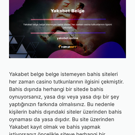
Yakabet belge belge istemeyen bahis siteleri
her zaman casino tutkunlarının ilgisini çekmiştir.
Bahis dışında herhangi bir sitede bahis
oynuyorsanız, yasa dışı veya yasa dışı bir şey
yaptığınızın farkında olmalısınız. Bu nedenle
kişilerin bahis dışındaki siteler üzerinden bahis
oynaması da yasa dışıdır. Bu site üzerinden
Yakabet kayıt olmak ve bahis yapmak
istiyorsanız öncelikle siteye herhangi bir …