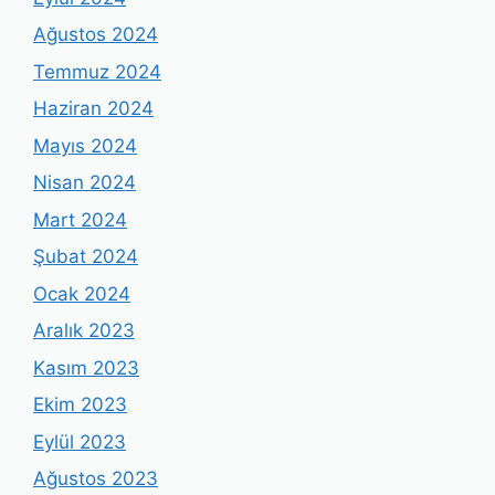
Ağustos 2024
Temmuz 2024
Haziran 2024
Mayıs 2024
Nisan 2024
Mart 2024
Şubat 2024
Ocak 2024
Aralık 2023
Kasım 2023
Ekim 2023
Eylül 2023
Ağustos 2023