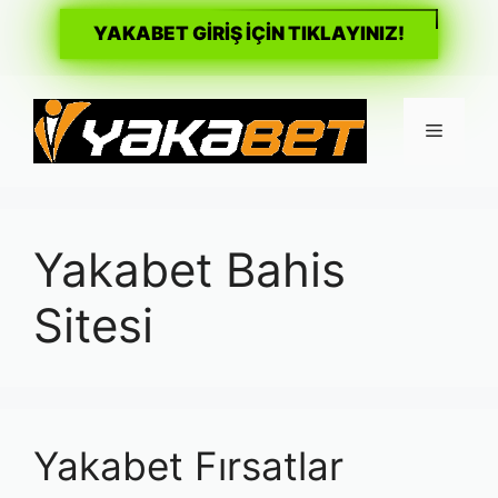
YAKABET GİRİŞ İÇİN TIKLAYINIZ!
İçeriğe
atla
Menü
Yakabet Bahis
Sitesi
Yakabet Fırsatlar