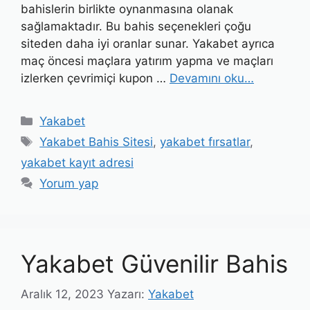
bahislerin birlikte oynanmasına olanak
sağlamaktadır. Bu bahis seçenekleri çoğu
siteden daha iyi oranlar sunar. Yakabet ayrıca
maç öncesi maçlara yatırım yapma ve maçları
izlerken çevrimiçi kupon …
Devamını oku…
Kategoriler
Yakabet
Etiketler
Yakabet Bahis Sitesi
,
yakabet fırsatlar
,
yakabet kayıt adresi
Yorum yap
Yakabet Güvenilir Bahis
Aralık 12, 2023
Yazarı:
Yakabet