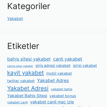
Kategoriler
Yakabet
Etiketler
bahis sitesi yakabet
canli yakabet
giris adresi yakabet
girisi yakabet
casino sitesi yakabet
kayit yakabet
mobil yakabet
Yakabet Adres
twitter yakabet
Yakabet Adresi
yakabet bahis
Yakabet Bahis Sitesi
yakabet bonus
yakabet canli maç izle
yakabet canli