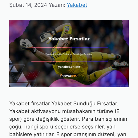
Şubat 14, 2024
Yazarı:
Yakabet
Yakabet fırsatlar Yakabet Sunduğu Fırsatlar.
Yakabet aktivasyonu müsabakanın türüne (E
spor) göre değişiklik gösterir. Para bahisçilerinin
çoğu, hangi sporu seçerlerse seçsinler, yan
bahislere yatırırlar. E spor branşının düzeni, yan