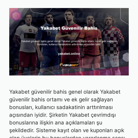
Yakabet güvenilir bahis genel olarak Yakabet
güvenilir bahis ortamı ve ek gelir sağlayan
bonusları, kullanıcı sadakatinin arttırılması
açısından iyidir. Şirketin Yakabet çevrimdışı
bonuslarına ilişkin ana açıklamaları şu
şekildedir. Sisteme kayıt olan ve kuponları açık
olan üyelerin bu bonuslardan yararlanma şansı