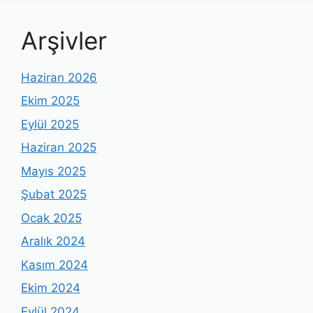
Arşivler
Haziran 2026
Ekim 2025
Eylül 2025
Haziran 2025
Mayıs 2025
Şubat 2025
Ocak 2025
Aralık 2024
Kasım 2024
Ekim 2024
Eylül 2024