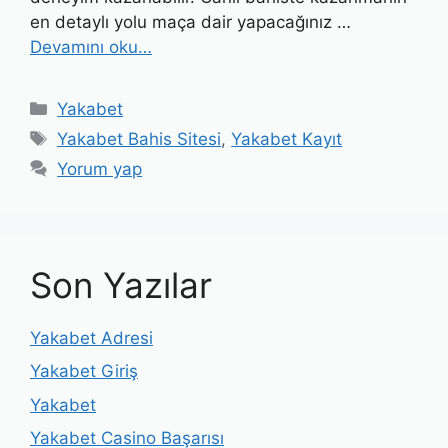
en detaylı yolu maça dair yapacağınız …
Devamını oku…
Kategoriler
Yakabet
Etiketler
Yakabet Bahis Sitesi
,
Yakabet Kayıt
Yorum yap
Son Yazılar
Yakabet Adresi
Yakabet Giriş
Yakabet
Yakabet Casino Başarısı