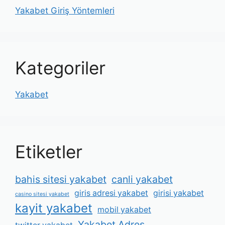
Yakabet Giriş Yöntemleri
Kategoriler
Yakabet
Etiketler
bahis sitesi yakabet
canli yakabet
giris adresi yakabet
girisi yakabet
casino sitesi yakabet
kayit yakabet
mobil yakabet
Yakabet Adres