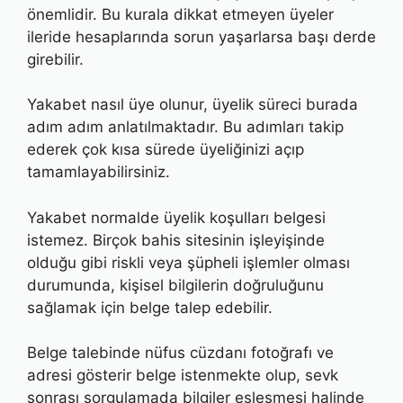
önemlidir. Bu kurala dikkat etmeyen üyeler
ileride hesaplarında sorun yaşarlarsa başı derde
girebilir.
Yakabet nasıl üye olunur, üyelik süreci burada
adım adım anlatılmaktadır. Bu adımları takip
ederek çok kısa sürede üyeliğinizi açıp
tamamlayabilirsiniz.
Yakabet normalde üyelik koşulları belgesi
istemez. Birçok bahis sitesinin işleyişinde
olduğu gibi riskli veya şüpheli işlemler olması
durumunda, kişisel bilgilerin doğruluğunu
sağlamak için belge talep edebilir.
Belge talebinde nüfus cüzdanı fotoğrafı ve
adresi gösterir belge istenmekte olup, sevk
sonrası sorgulamada bilgiler eşleşmesi halinde