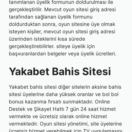
tanımlanan üyelik formunun doldurulması ile
gerçekleştirilir. Mevcut oyun sitesi giriş adresi
tarafından sağlanan üyelik formunu
doldurduktan sonra, oyun sitesine üye olmak
isteyen kişiler, mevcut oyun sitesi giriş adresi
üzerinden isteklerini kısa sürede
gerçekleştirebilirler. siteye üyelik için
başvuranlardan belgeler veya üyelik ücretleri.
Yakabet Bahis Sitesi
Yakabet bahis sitesi diğer sitelerin aksine bahis
sitesi üyelerine daha yüksek oranlar ve bol bol
bonus kazanma fırsatı sunmaktadır. Online
Destek ve Şikayet Hattı 7 gün 24 saat hizmet
vermekte ve ücretsiz olarak online hizmet
vermektedir. Oyun sitesi yönetimi, site üyelerine
ücretsiz hizmet verebilmek için TV uygulamasını