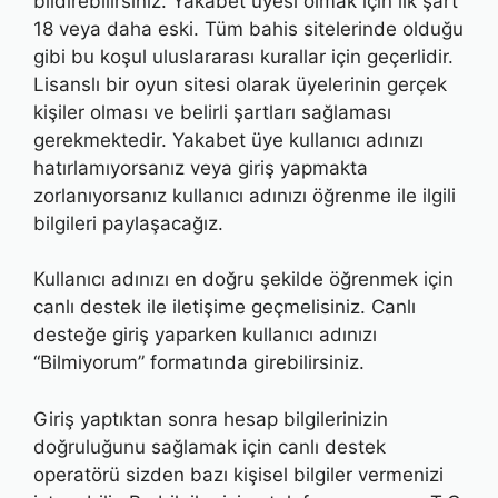
bildirebilirsiniz. Yakabet üyesi olmak için ilk şart
18 veya daha eski. Tüm bahis sitelerinde olduğu
gibi bu koşul uluslararası kurallar için geçerlidir.
Lisanslı bir oyun sitesi olarak üyelerinin gerçek
kişiler olması ve belirli şartları sağlaması
gerekmektedir. Yakabet üye kullanıcı adınızı
hatırlamıyorsanız veya giriş yapmakta
zorlanıyorsanız kullanıcı adınızı öğrenme ile ilgili
bilgileri paylaşacağız.
Kullanıcı adınızı en doğru şekilde öğrenmek için
canlı destek ile iletişime geçmelisiniz. Canlı
desteğe giriş yaparken kullanıcı adınızı
“Bilmiyorum” formatında girebilirsiniz.
Giriş yaptıktan sonra hesap bilgilerinizin
doğruluğunu sağlamak için canlı destek
operatörü sizden bazı kişisel bilgiler vermenizi