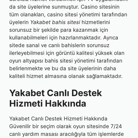
da site üyelerine sunmuştur. Casino sitesinin
tüm olanakları, casino sitesi yönetimi tarafından
üyelerin
Yakabet bahis sitesi
hizmetlerini
sorunsuz bir şekilde para kazanmak için
kullanabilmeleri için hazırlanmaktadır. Ayrıca
sitede sanal ve canlı bahislerin sorunsuz
ilerleyebilmesi için görüntü kalitesi yüksek olan
oyun altyapısı bahis sitesi yönetimi tarafından
belirlenmekte ve bu da site üyelerinin daha
kaliteli hizmet almasına olanak sağlamaktadır.
Yakabet Canlı Destek
Hizmeti Hakkında
Yakabet Canlı Destek Hizmeti Hakkında
Güvenilir bir seçim olarak oyun sitesinde 7/24
canlı yardım masası aracılığıyla tüm işlemlerde