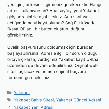
yeni giriş adresinizi girmeniz gerekecektir. Hangi
adresi kullanıyorsun? Ana sayfayı yeni Yakabet
giriş adresinizle açabilirsiniz. Ana sayfayı
açtığımda nasıl kayıt olurum? Sağ üst köşede
“Kayıt Ol” adlı bir buton oluşturulduğunu
görebilirsiniz.
Üyelik başvurusunu doldurmak için buradan
başlayabilirsiniz. Adresle ilgili bir sorun olduğu
ortaya çıkarsa, verdiğimiz Yakabet kayıt URL’si
üzerinden de devam edebilirsiniz. Orijinal web
sitesi açılacak ve hemen orijinal başvuru
formunu göreceksiniz.
Kategoriler
Yakabet
Etiketler
Yakabet Bahis Sitesi
,
Yakabet Güncel Adresi
Yakabet Yeni Adresi