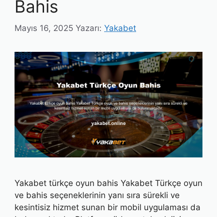
Bahis
Mayıs 16, 2025
Yazarı:
Yakabet
Yakabet türkçe oyun bahis Yakabet Türkçe oyun
ve bahis seçeneklerinin yanı sıra sürekli ve
kesintisiz hizmet sunan bir mobil uygulaması da