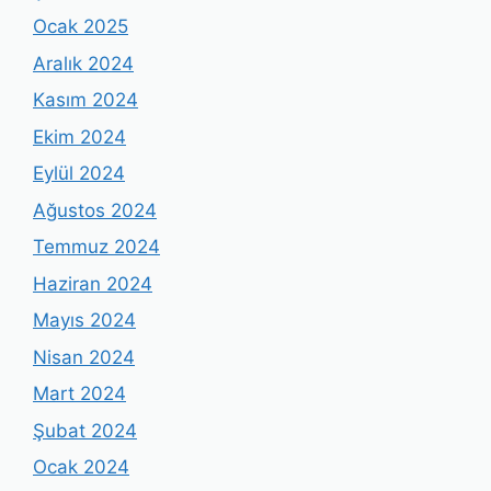
Ocak 2025
Aralık 2024
Kasım 2024
Ekim 2024
Eylül 2024
Ağustos 2024
Temmuz 2024
Haziran 2024
Mayıs 2024
Nisan 2024
Mart 2024
Şubat 2024
Ocak 2024