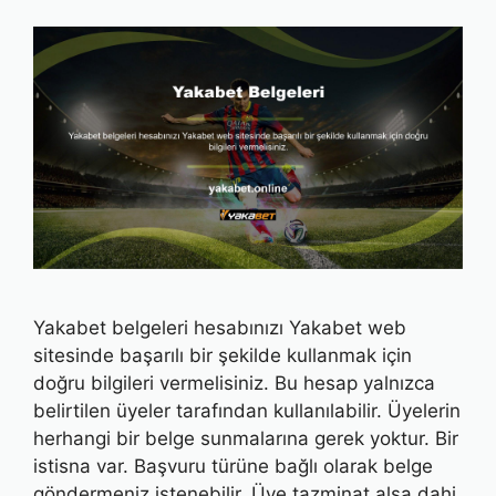
Yakabet belgeleri hesabınızı Yakabet web
sitesinde başarılı bir şekilde kullanmak için
doğru bilgileri vermelisiniz. Bu hesap yalnızca
belirtilen üyeler tarafından kullanılabilir. Üyelerin
herhangi bir belge sunmalarına gerek yoktur. Bir
istisna var. Başvuru türüne bağlı olarak belge
göndermeniz istenebilir. Üye tazminat alsa dahi