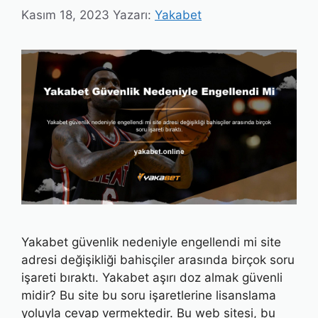
Kasım 18, 2023
Yazarı:
Yakabet
Yakabet güvenlik nedeniyle engellendi mi site
adresi değişikliği bahisçiler arasında birçok soru
işareti bıraktı. Yakabet aşırı doz almak güvenli
midir? Bu site bu soru işaretlerine lisanslama
yoluyla cevap vermektedir. Bu web sitesi, bu