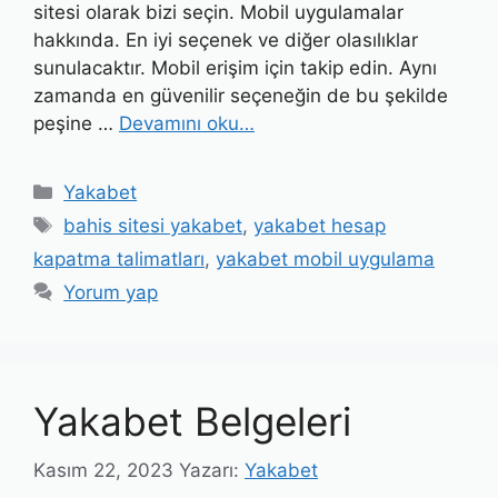
sitesi olarak bizi seçin. Mobil uygulamalar
hakkında. En iyi seçenek ve diğer olasılıklar
sunulacaktır. Mobil erişim için takip edin. Aynı
zamanda en güvenilir seçeneğin de bu şekilde
peşine …
Devamını oku…
Kategoriler
Yakabet
Etiketler
bahis sitesi yakabet
,
yakabet hesap
kapatma talimatları
,
yakabet mobil uygulama
Yorum yap
Yakabet Belgeleri
Kasım 22, 2023
Yazarı:
Yakabet