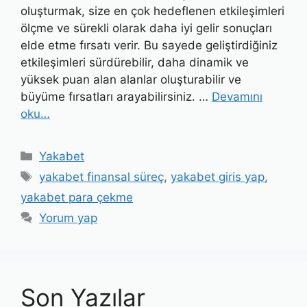
oluşturmak, size en çok hedeflenen etkileşimleri
ölçme ve sürekli olarak daha iyi gelir sonuçları
elde etme fırsatı verir. Bu sayede geliştirdiğiniz
etkileşimleri sürdürebilir, daha dinamik ve
yüksek puan alan alanlar oluşturabilir ve
büyüme fırsatları arayabilirsiniz. …
Devamını
oku…
Kategoriler
Yakabet
Etiketler
yakabet finansal süreç
,
yakabet giris yap
,
yakabet para çekme
Yorum yap
Son Yazılar