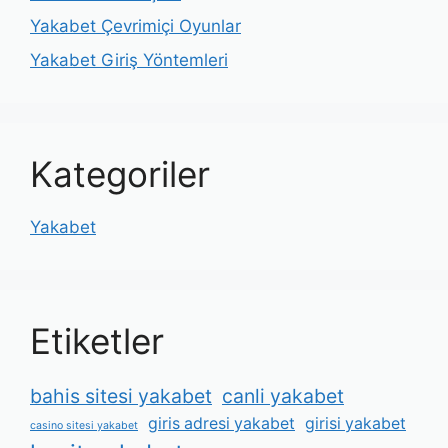
Yakabet Çevrimiçi Oyunlar
Yakabet Giriş Yöntemleri
Kategoriler
Yakabet
Etiketler
bahis sitesi yakabet
canli yakabet
giris adresi yakabet
girisi yakabet
casino sitesi yakabet