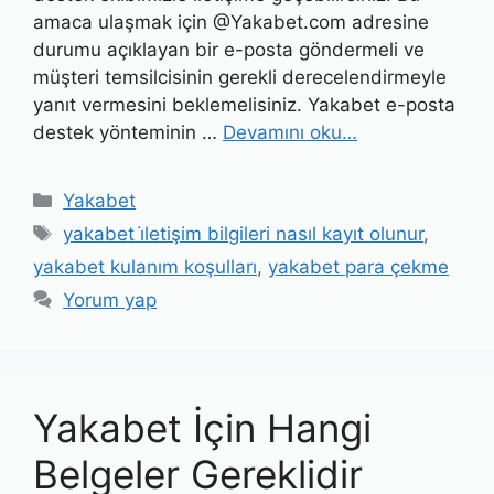
amaca ulaşmak için @Yakabet.com adresine
durumu açıklayan bir e-posta göndermeli ve
müşteri temsilcisinin gerekli derecelendirmeyle
yanıt vermesini beklemelisiniz. Yakabet e-posta
destek yönteminin …
Devamını oku…
Kategoriler
Yakabet
Etiketler
yakabet i̇letişim bilgileri nasıl kayıt olunur
,
yakabet kulanım koşulları
,
yakabet para çekme
Yorum yap
Yakabet İçin Hangi
Belgeler Gereklidir