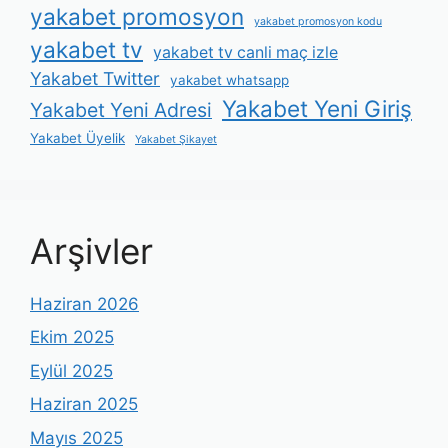
yakabet promosyon
yakabet promosyon kodu
yakabet tv
yakabet tv canli maç izle
Yakabet Twitter
yakabet whatsapp
Yakabet Yeni Giriş
Yakabet Yeni Adresi
Yakabet Üyelik
Yakabet Şikayet
Arşivler
Haziran 2026
Ekim 2025
Eylül 2025
Haziran 2025
Mayıs 2025