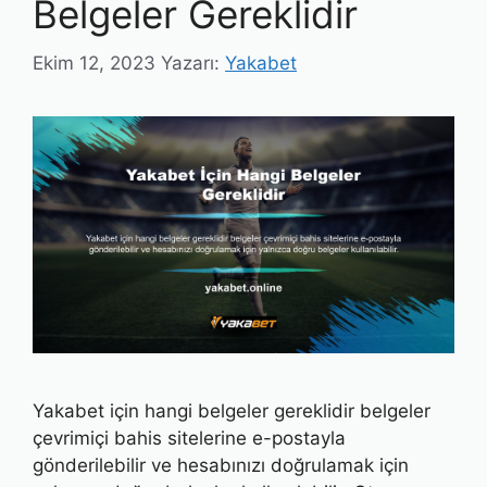
Belgeler Gereklidir
Ekim 12, 2023
Yazarı:
Yakabet
Yakabet için hangi belgeler gereklidir belgeler
çevrimiçi bahis sitelerine e-postayla
gönderilebilir ve hesabınızı doğrulamak için