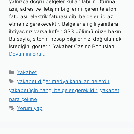
yalnızca doğru belgeler kullanılabilir. Oturma
izni, adres ve iletişim bilgilerini içeren telefon
faturası, elektrik faturası gibi belgeleri ibraz
etmeniz gerekecektir. Belgelerle ilgili yanıtlara
ihtiyacınız varsa lütfen SSS bölümümüze bakın.
Bu sayfa, sitenin hesap bilgilerinizi doğrulamak
istediğini gösterir. Yakabet Casino Bonusları …
Devamını oku…
Kategoriler
Yakabet
Etiketler
yakabet diğer medya kanalları nelerdir
,
yakabet i̇çin hangi belgeler gereklidir
,
yakabet
para çekme
Yorum yap