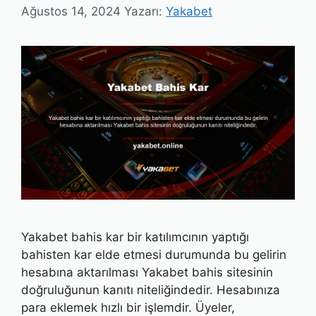
Ağustos 14, 2024
Yazarı:
Yakabet
Yakabet bahis kar bir katılımcının yaptığı
bahisten kar elde etmesi durumunda bu gelirin
hesabına aktarılması Yakabet bahis sitesinin
doğruluğunun kanıtı niteliğindedir. Hesabınıza
para eklemek hızlı bir işlemdir. Üyeler,