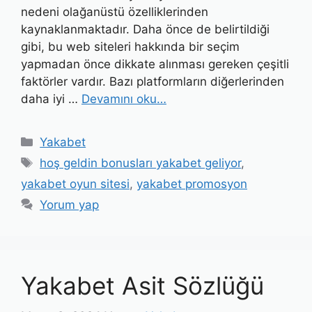
nedeni olağanüstü özelliklerinden
kaynaklanmaktadır. Daha önce de belirtildiği
gibi, bu web siteleri hakkında bir seçim
yapmadan önce dikkate alınması gereken çeşitli
faktörler vardır. Bazı platformların diğerlerinden
daha iyi …
Devamını oku…
Kategoriler
Yakabet
Etiketler
hoş geldin bonusları yakabet geliyor
,
yakabet oyun sitesi
,
yakabet promosyon
Yorum yap
Yakabet Asit Sözlüğü