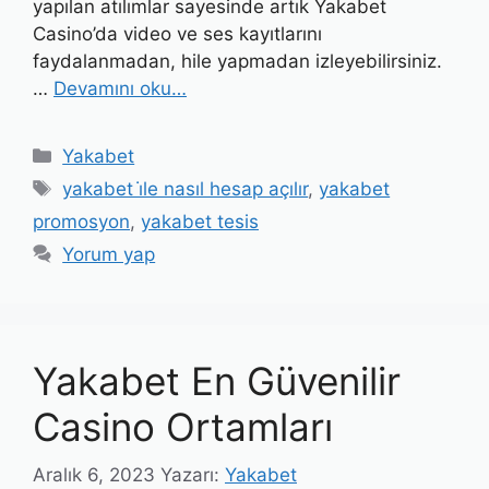
yapılan atılımlar sayesinde artık Yakabet
Casino’da video ve ses kayıtlarını
faydalanmadan, hile yapmadan izleyebilirsiniz.
…
Devamını oku…
Kategoriler
Yakabet
Etiketler
yakabet i̇le nasıl hesap açılır
,
yakabet
promosyon
,
yakabet tesis
Yorum yap
Yakabet En Güvenilir
Casino Ortamları
Aralık 6, 2023
Yazarı:
Yakabet