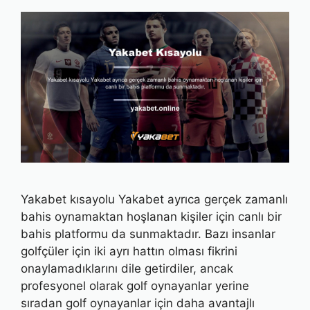
Yakabet kısayolu Yakabet ayrıca gerçek zamanlı
bahis oynamaktan hoşlanan kişiler için canlı bir
bahis platformu da sunmaktadır. Bazı insanlar
golfçüler için iki ayrı hattın olması fikrini
onaylamadıklarını dile getirdiler, ancak
profesyonel olarak golf oynayanlar yerine
sıradan golf oynayanlar için daha avantajlı