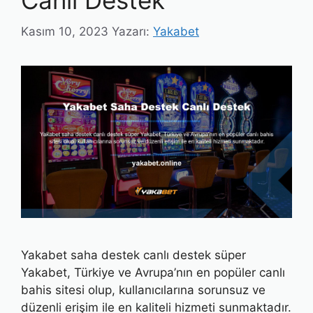
Canlı Destek
Kasım 10, 2023
Yazarı:
Yakabet
Yakabet saha destek canlı destek süper
Yakabet, Türkiye ve Avrupa’nın en popüler canlı
bahis sitesi olup, kullanıcılarına sorunsuz ve
düzenli erişim ile en kaliteli hizmeti sunmaktadır.