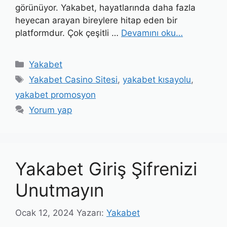
görünüyor. Yakabet, hayatlarında daha fazla
heyecan arayan bireylere hitap eden bir
platformdur. Çok çeşitli …
Devamını oku…
Kategoriler
Yakabet
Etiketler
Yakabet Casino Sitesi
,
yakabet kısayolu
,
yakabet promosyon
Yorum yap
Yakabet Giriş Şifrenizi
Unutmayın
Ocak 12, 2024
Yazarı:
Yakabet