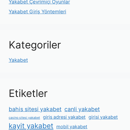
Yakabet Çevrimiçi Oyunlar
Yakabet Giriş Yöntemleri
Kategoriler
Yakabet
Etiketler
bahis sitesi yakabet
canli yakabet
giris adresi yakabet
girisi yakabet
casino sitesi yakabet
kayit yakabet
mobil yakabet