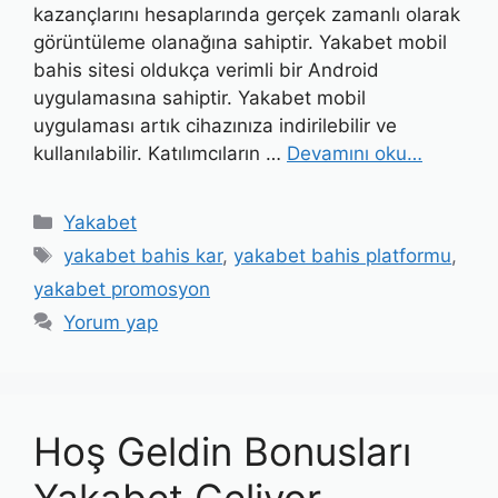
kazançlarını hesaplarında gerçek zamanlı olarak
görüntüleme olanağına sahiptir. Yakabet mobil
bahis sitesi oldukça verimli bir Android
uygulamasına sahiptir. Yakabet mobil
uygulaması artık cihazınıza indirilebilir ve
kullanılabilir. Katılımcıların …
Devamını oku…
Kategoriler
Yakabet
Etiketler
yakabet bahis kar
,
yakabet bahis platformu
,
yakabet promosyon
Yorum yap
Hoş Geldin Bonusları
Yakabet Geliyor