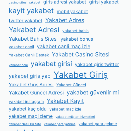
giris adresi yakabet
girisi yakabet
casino sitesi yakabet
kayit yakabet
mobil yakabet
Yakabet Adres
twitter yakabet
Yakabet Adresi
yakabet bahis
Yakabet Bahis Sitesi
yakabet bonus
yakabet canli maç izle
yakabet canli
Yakabet Casino Sitesi
Yakabet Canlı Destek
yakabet girisi
yakabet giris twitter
yakabet com
Yakabet Giriş
yakabet giris yap
Yakabet Giriş Adresi
Yakabet Güncel
yakabet güvenlir mi
Yakabet Güncel Adresi
Yakabet Kayıt
yakabet instagram
yakabet kaç oldu
yakabet maç izle
yakabet maç izleme
yakabet müşteri hizmetleri
yakabet para çekme
Yakabet Nasıl Bir Site
yakabet para yatırma