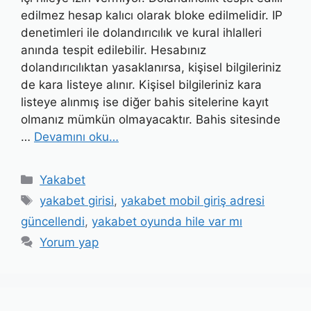
edilmez hesap kalıcı olarak bloke edilmelidir. IP
denetimleri ile dolandırıcılık ve kural ihlalleri
anında tespit edilebilir. Hesabınız
dolandırıcılıktan yasaklanırsa, kişisel bilgileriniz
de kara listeye alınır. Kişisel bilgileriniz kara
listeye alınmış ise diğer bahis sitelerine kayıt
olmanız mümkün olmayacaktır. Bahis sitesinde
…
Devamını oku…
Kategoriler
Yakabet
Etiketler
yakabet girisi
,
yakabet mobil giriş adresi
güncellendi
,
yakabet oyunda hile var mı
Yorum yap