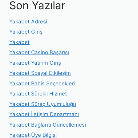
Son Yazılar
Yakabet Adresi
Yakabet Giriş
Yakabet
Yakabet Casino Başarısı
Yakabet Yatırım Giriş
Yakabet Sosyal Etkileşim
Yakabet Bahis Seçenekleri
Yakabet Sürekli Hizmet
Yakabet Süreç Uyumluluğu
Yakabet İletişim Departmanı
Yakabet Bağlantı Güncellemesi
Yakabet Üye Bilgisi