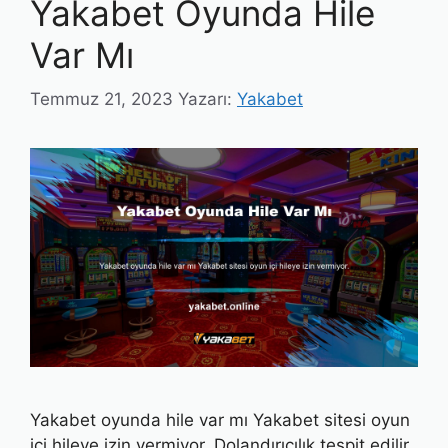
Yakabet Oyunda Hile
Var Mı
Temmuz 21, 2023
Yazarı:
Yakabet
Yakabet oyunda hile var mı Yakabet sitesi oyun
içi hileye izin vermiyor. Dolandırıcılık tespit edilir