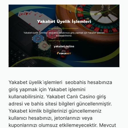
Yakabet üyelik i̇şlemleri seobahis hesabınıza
giriş yapmak için Yakabet işlemini
kullanabilirsiniz. Yakabet Canlı Casino giriş
adresi ve bahis sitesi bilgileri güncellenmiştir.
Yakabet kimlik bilgilerinizi güncellemeniz
kullanıcı hesabınızı, jetonlarınızı veya
kuponlarınızı olumsuz etkilemeyecektir. Mevcut