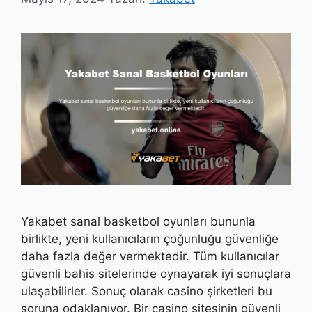
Yakabet sanal basketbol oyunları bununla
birlikte, yeni kullanıcıların çoğunluğu güvenliğe
daha fazla değer vermektedir. Tüm kullanıcılar
güvenli bahis sitelerinde oynayarak iyi sonuçlara
ulaşabilirler. Sonuç olarak casino şirketleri bu
soruna odaklanıyor. Bir casino sitesinin güvenli