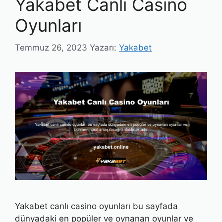
Yakabet Canlı Casino
Oyunları
Temmuz 26, 2023
Yazarı:
Yakabet
Yakabet canlı casino oyunları bu sayfada
dünyadaki en popüler ve oynanan oyunlar ve