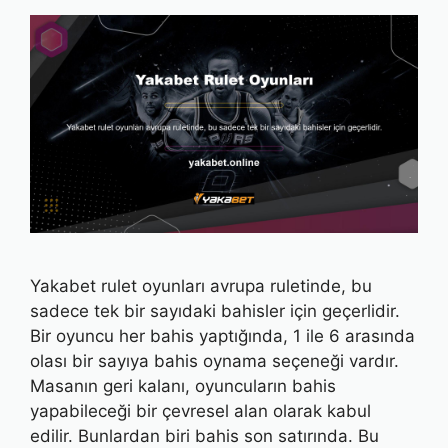
Yakabet rulet oyunları avrupa ruletinde, bu
sadece tek bir sayıdaki bahisler için geçerlidir.
Bir oyuncu her bahis yaptığında, 1 ile 6 arasında
olası bir sayıya bahis oynama seçeneği vardır.
Masanın geri kalanı, oyuncuların bahis
yapabileceği bir çevresel alan olarak kabul
edilir. Bunlardan biri bahis son satırında. Bu