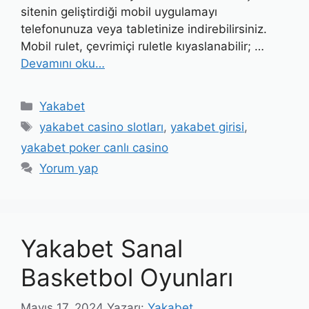
sitenin geliştirdiği mobil uygulamayı
telefonunuza veya tabletinize indirebilirsiniz.
Mobil rulet, çevrimiçi ruletle kıyaslanabilir; …
Devamını oku…
Kategoriler
Yakabet
Etiketler
yakabet casino slotları
,
yakabet girisi
,
yakabet poker canlı casino
Yorum yap
Yakabet Sanal
Basketbol Oyunları
Mayıs 17, 2024
Yazarı:
Yakabet