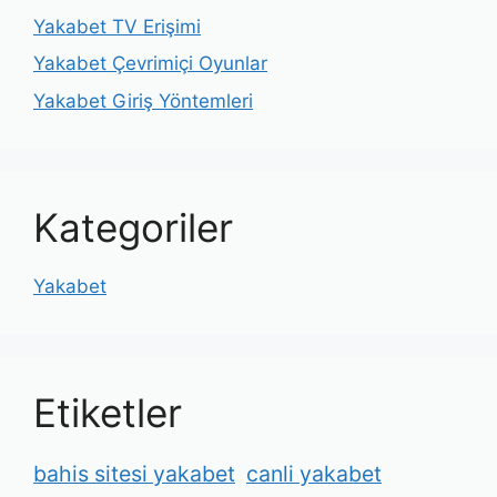
Yakabet TV Erişimi
Yakabet Çevrimiçi Oyunlar
Yakabet Giriş Yöntemleri
Kategoriler
Yakabet
Etiketler
bahis sitesi yakabet
canli yakabet