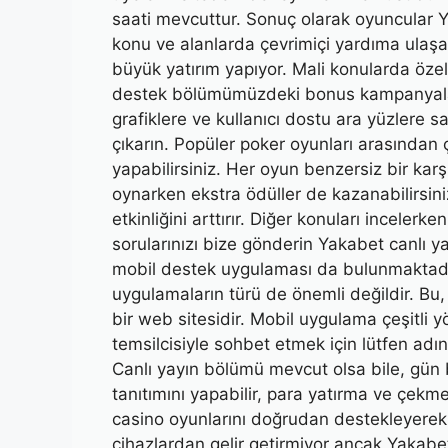
saati mevcuttur. Sonuç olarak oyuncular Ya
konu ve alanlarda çevrimiçi yardıma ulaş
büyük yatırım yapıyor. Mali konularda özell
destek bölümümüzdeki bonus kampanyal
grafiklere ve kullanıcı dostu ara yüzlere sa
çıkarın. Popüler poker oyunları arasından 
yapabilirsiniz. Her oyun benzersiz bir kar
oynarken ekstra ödüller de kazanabilirsiniz
etkinliğini arttırır. Diğer konuları inceler
sorularınızı bize gönderin Yakabet canlı ya
mobil destek uygulaması da bulunmaktadır
uygulamaların türü de önemli değildir. Bu,
bir web sitesidir. Mobil uygulama çeşitli 
temsilcisiyle sohbet etmek için lütfen adını
Canlı yayın bölümü mevcut olsa bile, gün 
tanıtımını yapabilir, para yatırma ve çekme 
casino oyunlarını doğrudan destekleyerek
cihazlardan gelir getirmiyor ancak Yakabet 