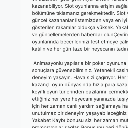
kazanabiliyor. Slot oyunlarına erişim sağl
bölümüne tıklamanız gerekmektedir. Slot ve
güncel kazananlar listemizden veya en iyi
gösterilen rakamlar oldukça yüksek. Yakab
ve güncellemelerden haberdar olunÇevrim
oyunlarında becerilerinizi test etmeye ça
katılın ve her gün taze bir heyecanın tadını
Animasyonlu yapılarla bir poker oyununa k
sonuçlara güvenebilirsiniz. Yetenekli casi
deneyim yaşayın. Hava sizi çağırıyor. Her
kazançlı oyun dünyasında hızla para kazan
keyifli oyun türlerinden bazılarını içermek
ettiğiniz her yere heyecanı yanınızda taşıyı
için her zaman canlı yardım sağlamaya haz
unutulmaz bir deneyim yaşayabileceğiniz v
Yakabet Kaybı bonusu sizi her zaman mutlu
promosyonlar sağlar. Bonusunu geri dönüşler