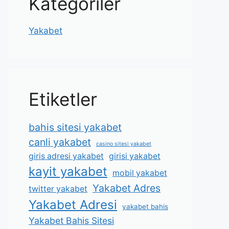
Kategoriler
Yakabet
Etiketler
bahis sitesi yakabet
canli yakabet
casino sitesi yakabet
giris adresi yakabet
girisi yakabet
kayit yakabet
mobil yakabet
Yakabet Adres
twitter yakabet
Yakabet Adresi
yakabet bahis
Yakabet Bahis Sitesi