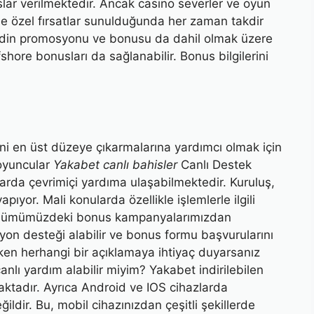
uslar verilmektedir. Ancak casino severler ve oyun
rine özel fırsatlar sunulduğunda her zaman takdir
geldin promosyonu ve bonusu da dahil olmak üzere
shore bonusları da sağlanabilir. Bonus bilgilerini
ini en üst düzeye çıkarmalarına yardımcı olmak için
 oyuncular
Yakabet canlı bahisler
Canlı Destek
nlarda çevrimiçi yardıma ulaşabilmektedir. Kuruluş,
yor. Mali konularda özellikle işlemlerle ilgili
bölümümüzdeki bonus kampanyalarımızdan
n desteği alabilir ve bonus formu başvurularını
rken herhangi bir açıklamaya ihtiyaç duyarsanız
anlı yardım alabilir miyim? Yakabet indirilebilen
ktadır. Ayrıca Android ve IOS cihazlarda
ildir. Bu, mobil cihazınızdan çeşitli şekillerde