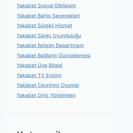
Yakabet Sosyal Etkileşim
Yakabet Bahis Seçenekleri
Yakabet Sürekli Hizmet
Yakabet Süreç Uyumluluğu
Yakabet İletişim Departmanı
Yakabet Bağlantı Güncellemesi
Yakabet Üye Bilgisi
Yakabet TV Erişimi
Yakabet Çevrimiçi Oyunlar
Yakabet Giriş Yöntemleri