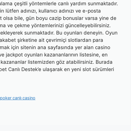
ulama çeşitli yöntemlerle canlı yardım sunmaktadır.
n lütfen adınızı, kullanıcı adınızı ve e-posta
t olsa bile, gün boyu cazip bonuslar varsa yine de
ırma ve çekme yöntemlerinizi güncelleyebilirsiniz.
stekleyerek sunmaktadır. Bu oyunları deneyin. Oyun
akabet şirketine ait çevrimiçi slotlardan para
amak için sitenin ana sayfasında yer alan casino
 jackpot oyunları kazananlarının listesine, en
 kazananlar listemizden göz atabilirsiniz. Burada
et Canlı Destek’e ulaşarak en yeni slot sürümleri
poker canlı casino