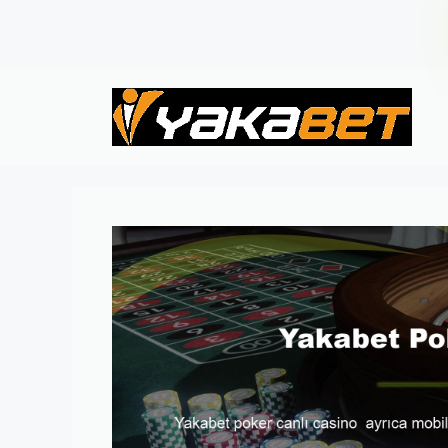
İçeriğe
atla