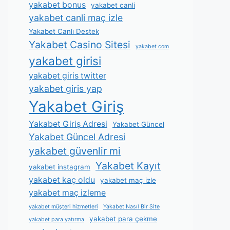
yakabet bonus
yakabet canli
yakabet canli maç izle
Yakabet Canlı Destek
Yakabet Casino Sitesi
yakabet com
yakabet girisi
yakabet giris twitter
yakabet giris yap
Yakabet Giriş
Yakabet Giriş Adresi
Yakabet Güncel
Yakabet Güncel Adresi
yakabet güvenlir mi
Yakabet Kayıt
yakabet instagram
yakabet kaç oldu
yakabet maç izle
yakabet maç izleme
yakabet müşteri hizmetleri
Yakabet Nasıl Bir Site
yakabet para çekme
yakabet para yatırma