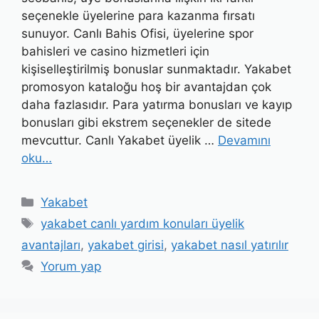
seçenekle üyelerine para kazanma fırsatı
sunuyor. Canlı Bahis Ofisi, üyelerine spor
bahisleri ve casino hizmetleri için
kişiselleştirilmiş bonuslar sunmaktadır. Yakabet
promosyon kataloğu hoş bir avantajdan çok
daha fazlasıdır. Para yatırma bonusları ve kayıp
bonusları gibi ekstrem seçenekler de sitede
mevcuttur. Canlı Yakabet üyelik …
Devamını
oku…
Kategoriler
Yakabet
Etiketler
yakabet canlı yardım konuları üyelik
avantajları
,
yakabet girisi
,
yakabet nasıl yatırılır
Yorum yap