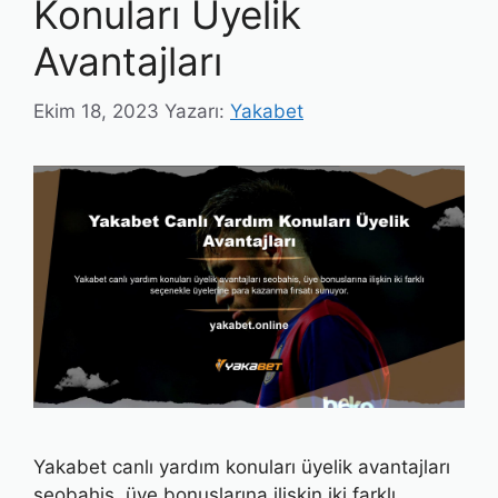
Konuları Üyelik
Avantajları
Ekim 18, 2023
Yazarı:
Yakabet
Yakabet canlı yardım konuları üyelik avantajları
seobahis, üye bonuslarına ilişkin iki farklı