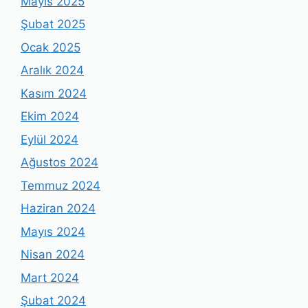
Mayıs 2025
Şubat 2025
Ocak 2025
Aralık 2024
Kasım 2024
Ekim 2024
Eylül 2024
Ağustos 2024
Temmuz 2024
Haziran 2024
Mayıs 2024
Nisan 2024
Mart 2024
Şubat 2024