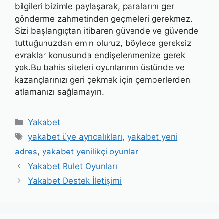
bilgileri bizimle paylaşarak, paralarını geri
gönderme zahmetinden geçmeleri gerekmez.
Sizi başlangıçtan itibaren güvende ve güvende
tuttuğunuzdan emin oluruz, böylece gereksiz
evraklar konusunda endişelenmenize gerek
yok.Bu bahis siteleri oyunlarının üstünde ve
kazançlarınızı geri çekmek için çemberlerden
atlamanızı sağlamayın.
Kategoriler
Yakabet
Etiketler
yakabet üye ayrıcalıkları
,
yakabet yeni
adres
,
yakabet yenilikçi oyunlar
Yakabet Rulet Oyunları
Yakabet Destek İletişimi