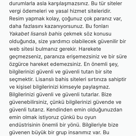
durumlarla asla karşılaşmazsınız. Bu tür siteler
vergi ödemeleri ve yasal hizmet siteleridir.
Resim yapmak kolay, çoğunuz çok paranız var,
daha fazlasını kazanıyorsunuz. Bu fonları
Yakabet lisanslı bahis
çekmek söz konusu
olduğunda, size yardımcı olabilecek güvenilir bir
web sitesi bulmanız gerekir. Harekete
geçmezseniz, paranıza erişemezsiniz ve bir süre
özgürce hareket edemezsiniz. En önemli şey,
bilgilerinizi güvenli ve güvenli tutan bir site
seçmektir. Lisanslı bahis siteleri sırtınıza sahiptir
ve kişisel bilgilerinizi kimseyle paylaşmaz.
Bilgilerinizi güvenli ve güvenli tutarlar. Bize
güvenebilirsiniz, çünkü bilgilerinizi güvende ve
güvenli tutarız. Kendinden emin olduğunuzdan
emin olmak istiyoruz çünkü bu oyun
endüstrisinin önemli bir yönü. Bilgileriyle bize
güvenen büyük bir grup insanımız var. Bu