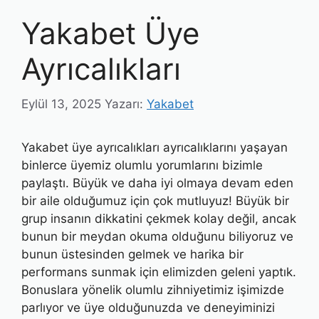
Yakabet Üye
Ayrıcalıkları
Eylül 13, 2025
Yazarı:
Yakabet
Yakabet üye ayrıcalıkları ayrıcalıklarını yaşayan
binlerce üyemiz olumlu yorumlarını bizimle
paylaştı. Büyük ve daha iyi olmaya devam eden
bir aile olduğumuz için çok mutluyuz! Büyük bir
grup insanın dikkatini çekmek kolay değil, ancak
bunun bir meydan okuma olduğunu biliyoruz ve
bunun üstesinden gelmek ve harika bir
performans sunmak için elimizden geleni yaptık.
Bonuslara yönelik olumlu zihniyetimiz işimizde
parlıyor ve üye olduğunuzda ve deneyiminizi