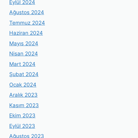
Eylül 2024
Ağustos 2024
Temmuz 2024
Haziran 2024
Mayıs 2024
Nisan 2024
Mart 2024
Şubat 2024
Ocak 2024
Aralık 2023
Kasım 2023
Ekim 2023
Eylül 2023
Ağustos 2023