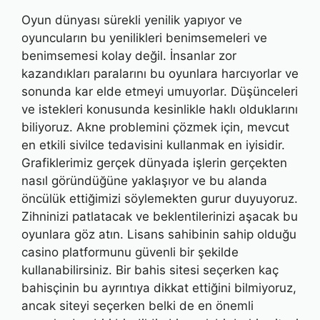
Oyun dünyası sürekli yenilik yapıyor ve
oyuncuların bu yenilikleri benimsemeleri ve
benimsemesi kolay değil. İnsanlar zor
kazandıkları paralarını bu oyunlara harcıyorlar ve
sonunda kar elde etmeyi umuyorlar. Düşünceleri
ve istekleri konusunda kesinlikle haklı olduklarını
biliyoruz. Akne problemini çözmek için, mevcut
en etkili sivilce tedavisini kullanmak en iyisidir.
Grafiklerimiz gerçek dünyada işlerin gerçekten
nasıl göründüğüne yaklaşıyor ve bu alanda
öncülük ettiğimizi söylemekten gurur duyuyoruz.
Zihninizi patlatacak ve beklentilerinizi aşacak bu
oyunlara göz atın. Lisans sahibinin sahip olduğu
casino platformunu güvenli bir şekilde
kullanabilirsiniz. Bir bahis sitesi seçerken kaç
bahisçinin bu ayrıntıya dikkat ettiğini bilmiyoruz,
ancak siteyi seçerken belki de en önemli