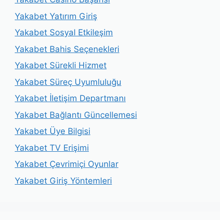
Yakabet Yatırım Giriş
Yakabet Sosyal Etkileşim
Yakabet Bahis Seçenekleri
Yakabet Sürekli Hizmet
Yakabet Süreç Uyumluluğu
Yakabet İletişim Departmanı
Yakabet Bağlantı Güncellemesi
Yakabet Üye Bilgisi
Yakabet TV Erişimi
Yakabet Çevrimiçi Oyunlar
Yakabet Giriş Yöntemleri