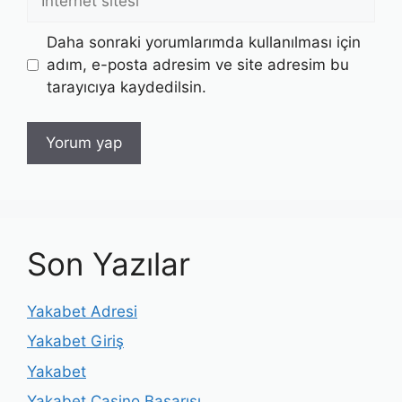
sitesi
Daha sonraki yorumlarımda kullanılması için
adım, e-posta adresim ve site adresim bu
tarayıcıya kaydedilsin.
Son Yazılar
Yakabet Adresi
Yakabet Giriş
Yakabet
Yakabet Casino Başarısı