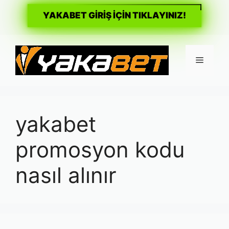
YAKABET GİRİŞ İÇİN TIKLAYINIZ!
İçeriğe
atla
Menü
yakabet
promosyon kodu
nasıl alınır