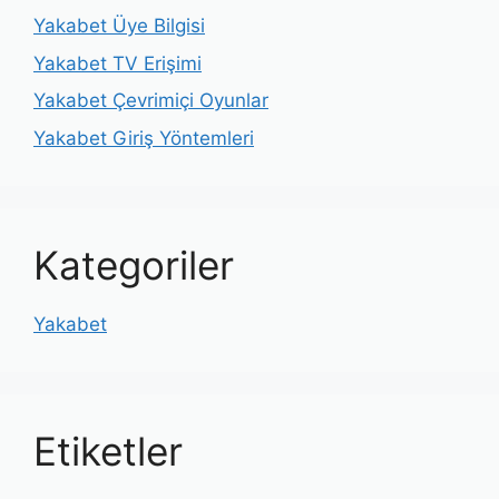
Yakabet Üye Bilgisi
Yakabet TV Erişimi
Yakabet Çevrimiçi Oyunlar
Yakabet Giriş Yöntemleri
Kategoriler
Yakabet
Etiketler