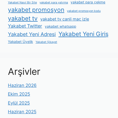
yakabet para çekme
Yakabet Nasıl Bir Site
yakabet para yatırma
yakabet promosyon
yakabet promosyon kodu
yakabet tv
yakabet tv canli maç izle
Yakabet Twitter
yakabet whatsapp
Yakabet Yeni Giriş
Yakabet Yeni Adresi
Yakabet Üyelik
Yakabet Şikayet
Arşivler
Haziran 2026
Ekim 2025
Eylül 2025
Haziran 2025