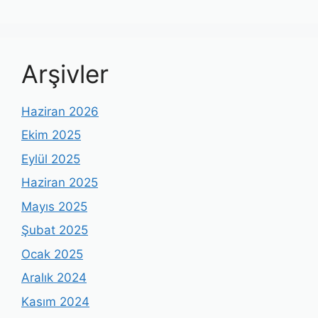
Arşivler
Haziran 2026
Ekim 2025
Eylül 2025
Haziran 2025
Mayıs 2025
Şubat 2025
Ocak 2025
Aralık 2024
Kasım 2024