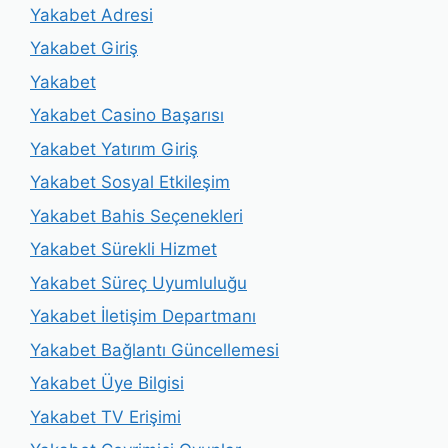
Yakabet Adresi
Yakabet Giriş
Yakabet
Yakabet Casino Başarısı
Yakabet Yatırım Giriş
Yakabet Sosyal Etkileşim
Yakabet Bahis Seçenekleri
Yakabet Sürekli Hizmet
Yakabet Süreç Uyumluluğu
Yakabet İletişim Departmanı
Yakabet Bağlantı Güncellemesi
Yakabet Üye Bilgisi
Yakabet TV Erişimi