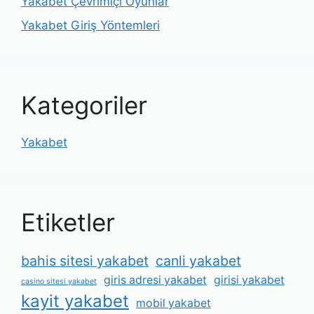
Yakabet Çevrimiçi Oyunlar
Yakabet Giriş Yöntemleri
Kategoriler
Yakabet
Etiketler
bahis sitesi yakabet
canli yakabet
giris adresi yakabet
girisi yakabet
casino sitesi yakabet
kayit yakabet
mobil yakabet