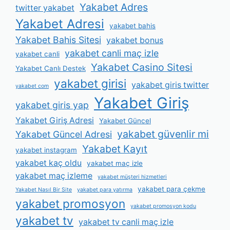
Yakabet Adres
twitter yakabet
Yakabet Adresi
yakabet bahis
Yakabet Bahis Sitesi
yakabet bonus
yakabet canli maç izle
yakabet canli
Yakabet Casino Sitesi
Yakabet Canlı Destek
yakabet girisi
yakabet giris twitter
yakabet com
Yakabet Giriş
yakabet giris yap
Yakabet Giriş Adresi
Yakabet Güncel
yakabet güvenlir mi
Yakabet Güncel Adresi
Yakabet Kayıt
yakabet instagram
yakabet kaç oldu
yakabet maç izle
yakabet maç izleme
yakabet müşteri hizmetleri
yakabet para çekme
Yakabet Nasıl Bir Site
yakabet para yatırma
yakabet promosyon
yakabet promosyon kodu
yakabet tv
yakabet tv canli maç izle