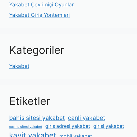
Yakabet Çevrimiçi Oyunlar
Yakabet Giriş Yöntemleri
Kategoriler
Yakabet
Etiketler
bahis sitesi yakabet
canli yakabet
giris adresi yakabet
girisi yakabet
casino sitesi yakabet
kayit yakabet
mobil yakabet