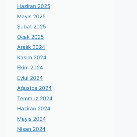
Haziran 2025
Mayıs 2025
Şubat 2025
Ocak 2025
Aralık 2024
Kasım 2024
Ekim 2024
Eylül 2024
Ağustos 2024
Temmuz 2024
Haziran 2024
Mayıs 2024
Nisan 2024