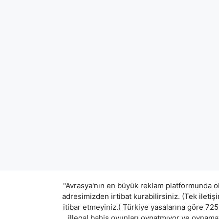
"Avrasya'nın en büyük reklam platformunda o
adresimizden irtibat kurabilirsiniz. (Tek ilet
itibar etmeyiniz.) Türkiye yasalarına göre 72
illegal bahis oyunları oynatmıyor ve oynam