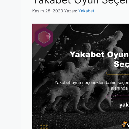
Kasım 28, 2023
Yazarı:
Yakabet