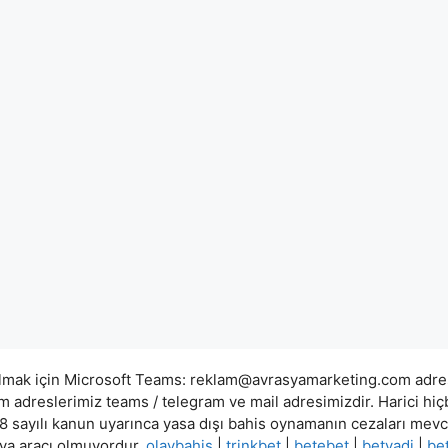
lmak için Microsoft Teams:
reklam@avrasyamarketing.com
adre
işim adreslerimiz teams / telegram ve mail adresimizdir. Harici hi
58 sayılı kanun uyarınca yasa dışı bahis oynamanın cezaları mevc
aya aracı olmuyordur.
olaybahis
|
trinkbet
|
betebet
|
betvadi
|
bet