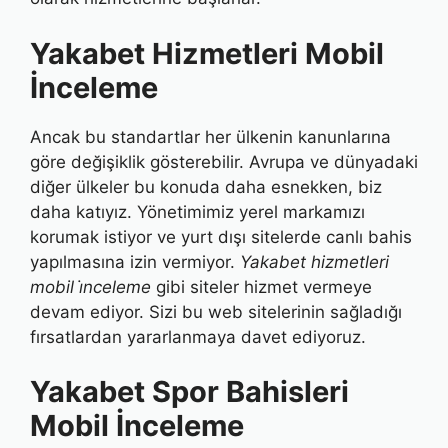
Yakabet Hizmetleri Mobil
İnceleme
Ancak bu standartlar her ülkenin kanunlarına
göre değişiklik gösterebilir. Avrupa ve dünyadaki
diğer ülkeler bu konuda daha esnekken, biz
daha katıyız. Yönetimimiz yerel markamızı
korumak istiyor ve yurt dışı sitelerde canlı bahis
yapılmasına izin vermiyor.
Yakabet hizmetleri
mobil i̇nceleme
gibi siteler hizmet vermeye
devam ediyor. Sizi bu web sitelerinin sağladığı
fırsatlardan yararlanmaya davet ediyoruz.
Yakabet Spor Bahisleri
Mobil İnceleme