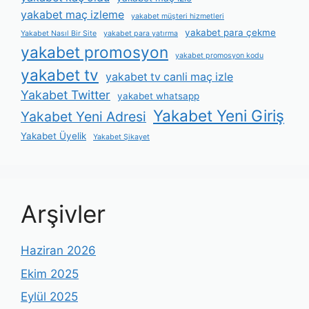
yakabet maç izleme
yakabet müşteri hizmetleri
yakabet para çekme
Yakabet Nasıl Bir Site
yakabet para yatırma
yakabet promosyon
yakabet promosyon kodu
yakabet tv
yakabet tv canli maç izle
Yakabet Twitter
yakabet whatsapp
Yakabet Yeni Giriş
Yakabet Yeni Adresi
Yakabet Üyelik
Yakabet Şikayet
Arşivler
Haziran 2026
Ekim 2025
Eylül 2025