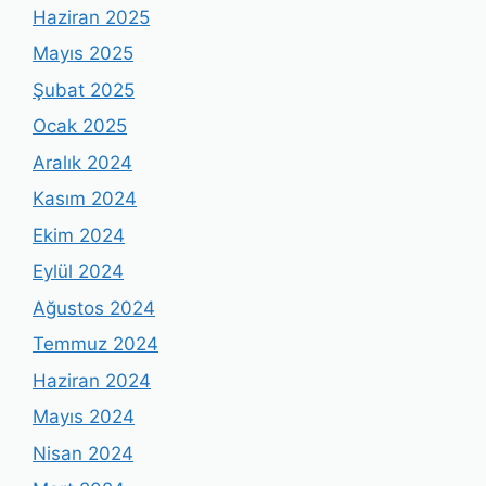
Haziran 2025
Mayıs 2025
Şubat 2025
Ocak 2025
Aralık 2024
Kasım 2024
Ekim 2024
Eylül 2024
Ağustos 2024
Temmuz 2024
Haziran 2024
Mayıs 2024
Nisan 2024