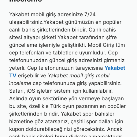
Yakabet mobil giriş adresinize 7/24
ulaşabilirsiniz.Yakabet günümüzün en popüler
canlı bahis şirketlerinden biridir. Canlı bahis
sitesi altyapı şirketi Yakabet tarafından şifre
güncelleme işlemiyle geliştirildi. Mobil Giriş tüm
cep telefonları ve tabletlerle uyumludur. Cep
telefonunuzdan güncel giriş adresinizi girmeniz
yeterli. Cep telefonunuzun tarayıcısına
Yakabet
TV
erişebilir ve
Yakabet mobil giriş mobil
i̇nceleme
cep telefonunuza giriş yapabilirsiniz.
Safari, iOS işletim sistemi için kullanılabilir.
Aslında oyun sektörüne yön vermeye başlayan
bu site, özellikle Türk oyun pazarının en popüler
şirketlerinden biridir. Yakabet spor bahisleri
hizmetine göz atarsanız, çeşitli spor dalları için
kupon doldurabileceğinizi göreceksiniz. Ancak
canlı bahis siteleri bunu dikkate almamaktadır.