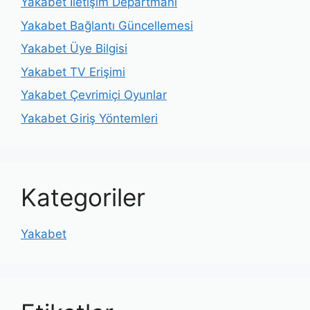
Yakabet İletişim Departmanı
Yakabet Bağlantı Güncellemesi
Yakabet Üye Bilgisi
Yakabet TV Erişimi
Yakabet Çevrimiçi Oyunlar
Yakabet Giriş Yöntemleri
Kategoriler
Yakabet