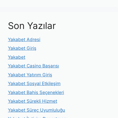
Son Yazılar
Yakabet Adresi
Yakabet Giriş
Yakabet
Yakabet Casino Başarısı
Yakabet Yatırım Giriş
Yakabet Sosyal Etkileşim
Yakabet Bahis Seçenekleri
Yakabet Sürekli Hizmet
Yakabet Süreç Uyumluluğu