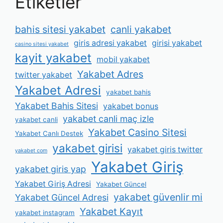
Etiketler
bahis sitesi yakabet
canli yakabet
giris adresi yakabet
girisi yakabet
casino sitesi yakabet
kayit yakabet
mobil yakabet
Yakabet Adres
twitter yakabet
Yakabet Adresi
yakabet bahis
Yakabet Bahis Sitesi
yakabet bonus
yakabet canli maç izle
yakabet canli
Yakabet Casino Sitesi
Yakabet Canlı Destek
yakabet girisi
yakabet giris twitter
yakabet com
Yakabet Giriş
yakabet giris yap
Yakabet Giriş Adresi
Yakabet Güncel
yakabet güvenlir mi
Yakabet Güncel Adresi
Yakabet Kayıt
yakabet instagram