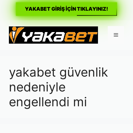
YAKABET GİRİŞ İÇİN TIKLAYINIZ!
İçeriğe
atla
Menü
yakabet güvenlik
nedeniyle
engellendi mi