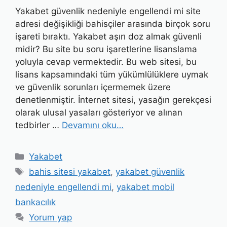
Yakabet güvenlik nedeniyle engellendi mi site
adresi değişikliği bahisçiler arasında birçok soru
işareti bıraktı. Yakabet aşırı doz almak güvenli
midir? Bu site bu soru işaretlerine lisanslama
yoluyla cevap vermektedir. Bu web sitesi, bu
lisans kapsamındaki tüm yükümlülüklere uymak
ve güvenlik sorunları içermemek üzere
denetlenmiştir. İnternet sitesi, yasağın gerekçesi
olarak ulusal yasaları gösteriyor ve alınan
tedbirler …
Devamını oku…
Kategoriler
Yakabet
Etiketler
bahis sitesi yakabet
,
yakabet güvenlik
nedeniyle engellendi mi
,
yakabet mobil
bankacılık
Yorum yap