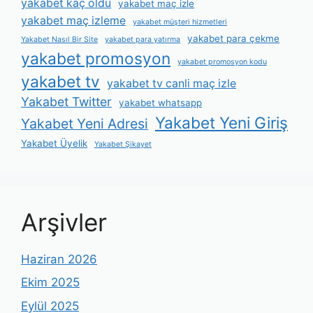
yakabet kaç oldu
yakabet maç izle
yakabet maç izleme
yakabet müşteri hizmetleri
yakabet para çekme
Yakabet Nasıl Bir Site
yakabet para yatırma
yakabet promosyon
yakabet promosyon kodu
yakabet tv
yakabet tv canli maç izle
Yakabet Twitter
yakabet whatsapp
Yakabet Yeni Giriş
Yakabet Yeni Adresi
Yakabet Üyelik
Yakabet Şikayet
Arşivler
Haziran 2026
Ekim 2025
Eylül 2025