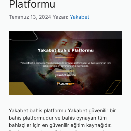
Platformu
Temmuz 13, 2024
Yazarı:
Yakabet
Yakabet bahis platformu Yakabet güvenilir bir
bahis platformudur ve bahis oynayan tüm
bahisçiler için en güvenilir eğitim kaynağıdır.