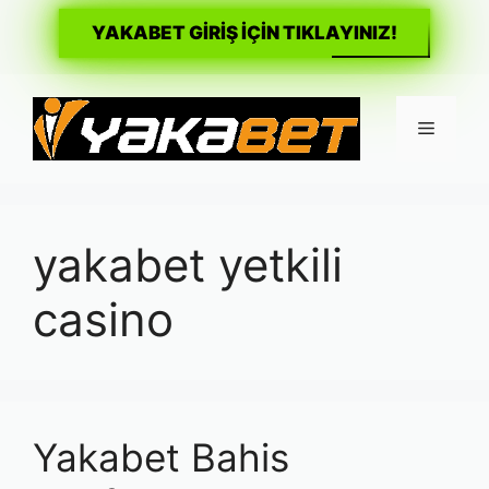
YAKABET GİRİŞ İÇİN TIKLAYINIZ!
İçeriğe
atla
Menü
yakabet yetkili
casino
Yakabet Bahis