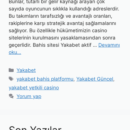
Bunlar, tutarlı bir gelir kaynağı arayan çok
sayıda oyuncunun sıklıkla kullandığı adreslerdir.
Bu takımların tarafsızlığı ve avantajlı oranları,
rakiplerine karşı stratejik avantaj sağlamalarını
sağlıyor. Bu özellikle hükümetimizin casino
sitelerinin kurulmasını yasaklamasından sonra
geçerlidir. Bahis sitesi Yakabet aktif …
Devamını
oku…
Kategoriler
Yakabet
Etiketler
yakabet bahis platformu
,
Yakabet Güncel
,
yakabet yetkili casino
Yorum yap
Son Yazılar