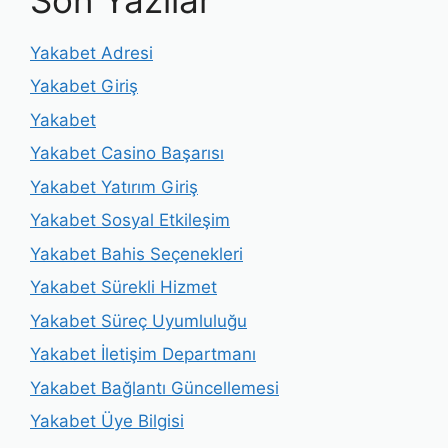
Yakabet Adresi
Yakabet Giriş
Yakabet
Yakabet Casino Başarısı
Yakabet Yatırım Giriş
Yakabet Sosyal Etkileşim
Yakabet Bahis Seçenekleri
Yakabet Sürekli Hizmet
Yakabet Süreç Uyumluluğu
Yakabet İletişim Departmanı
Yakabet Bağlantı Güncellemesi
Yakabet Üye Bilgisi