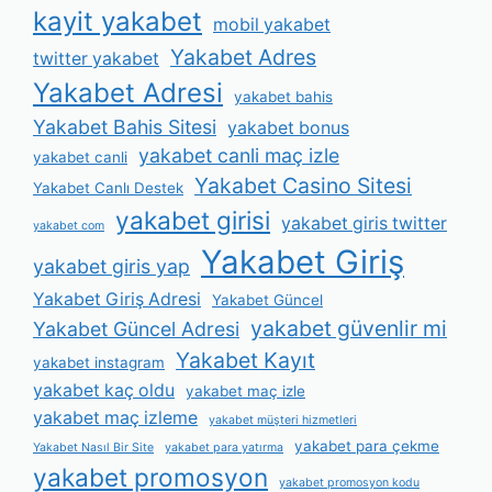
kayit yakabet
mobil yakabet
Yakabet Adres
twitter yakabet
Yakabet Adresi
yakabet bahis
Yakabet Bahis Sitesi
yakabet bonus
yakabet canli maç izle
yakabet canli
Yakabet Casino Sitesi
Yakabet Canlı Destek
yakabet girisi
yakabet giris twitter
yakabet com
Yakabet Giriş
yakabet giris yap
Yakabet Giriş Adresi
Yakabet Güncel
yakabet güvenlir mi
Yakabet Güncel Adresi
Yakabet Kayıt
yakabet instagram
yakabet kaç oldu
yakabet maç izle
yakabet maç izleme
yakabet müşteri hizmetleri
yakabet para çekme
Yakabet Nasıl Bir Site
yakabet para yatırma
yakabet promosyon
yakabet promosyon kodu