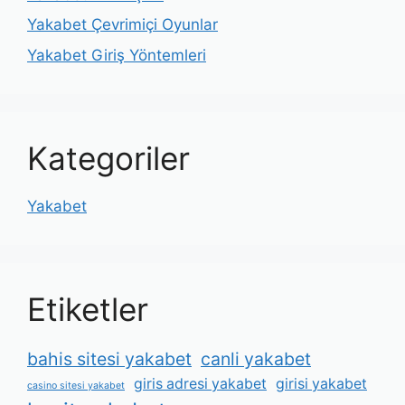
Yakabet Çevrimiçi Oyunlar
Yakabet Giriş Yöntemleri
Kategoriler
Yakabet
Etiketler
bahis sitesi yakabet
canli yakabet
giris adresi yakabet
girisi yakabet
casino sitesi yakabet