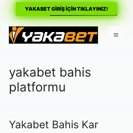
YAKABET GİRİŞ İÇİN TIKLAYINIZ!
İçeriğe
atla
Menü
yakabet bahis
platformu
Yakabet Bahis Kar