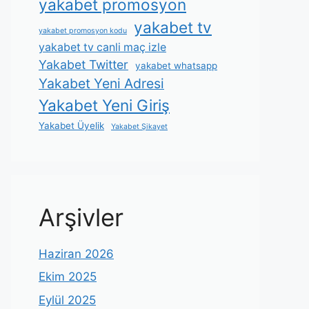
yakabet promosyon
yakabet tv
yakabet promosyon kodu
yakabet tv canli maç izle
Yakabet Twitter
yakabet whatsapp
Yakabet Yeni Adresi
Yakabet Yeni Giriş
Yakabet Üyelik
Yakabet Şikayet
Arşivler
Haziran 2026
Ekim 2025
Eylül 2025