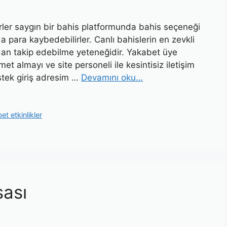
rler saygın bir bahis platformunda bahis seçeneği
 para kaybedebilirler. Canlı bahislerin en zevkli
ndan takip edebilme yeteneğidir. Yakabet üye
met almayı ve site personeli ile kesintisiz iletişim
stek giriş adresim …
Devamını oku…
et etkinlikler
ası