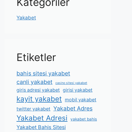
Kategoriler
Yakabet
Etiketler
bahis sitesi yakabet
canli yakabet
casino sitesi yakabet
giris adresi yakabet
girisi yakabet
kayit yakabet
mobil yakabet
Yakabet Adres
twitter yakabet
Yakabet Adresi
yakabet bahis
Yakabet Bahis Sitesi