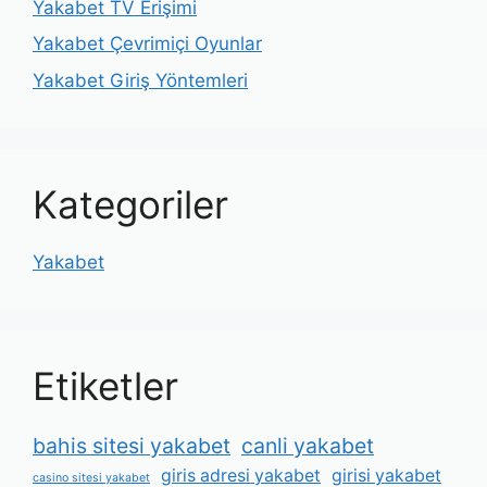
Yakabet TV Erişimi
Yakabet Çevrimiçi Oyunlar
Yakabet Giriş Yöntemleri
Kategoriler
Yakabet
Etiketler
bahis sitesi yakabet
canli yakabet
giris adresi yakabet
girisi yakabet
casino sitesi yakabet