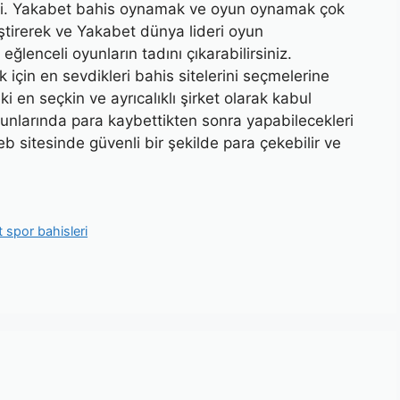
ndi. Yakabet bahis oynamak ve oyun oynamak çok
leştirerek ve Yakabet dünya lideri oyun
eğlenceli oyunların tadını çıkarabilirsiniz.
 için en sevdikleri bahis sitelerini seçmelerine
i en seçkin ve ayrıcalıklı şirket olarak kabul
oyunlarında para kaybettikten sonra yapabilecekleri
b sitesinde güvenli bir şekilde para çekebilir ve
 spor bahisleri