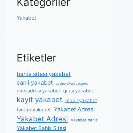
Kategoriler
Yakabet
Etiketler
bahis sitesi yakabet
canli yakabet
casino sitesi yakabet
giris adresi yakabet
girisi yakabet
kayit yakabet
mobil yakabet
Yakabet Adres
twitter yakabet
Yakabet Adresi
yakabet bahis
Yakabet Bahis Sitesi