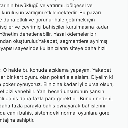
zarının büyüklüğü ve yatırımı, bölgesel ve
kuruluşun varlığını etkilemektedir. Bu pazarı
 daha etkili ve görünür hale getirmek için
sçiler ve çevrimiçi bahisçiler kurulmasına kadar
. Yönetim denetlenebilir. Yasal ödemeler bir
ından oluşturulur.Yakabet, segmentlere ayrılmış
yapısı sayesinde kullanıcıların siteye daha hızlı
iler. O halde bu konuda açıklama yapayım. Yakabet
r bir kart oyunu olan pokeri ele alalım. Diyelim ki
poker oynuyoruz. Eliniz ne kadar iyi olursa olsun,
l bizi yenebilir. Yani beceri unsurunun şansın
lı bahis daha fazla para gerektirir. Bunun nedeni,
ha fazla parayla bahis oynayarak bahislerini
mda canlı bahis, sistemdeki normal oyunlara göre
tajına sahiptir.