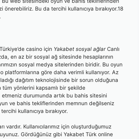
. Bu web sitesindeki oyun ve bahis tekliflerinden
önerebiliriz. Bu da tercihi kullanıcıya bırakıyor.18
.
 Türkiye’de casino için
Yakabet sosyal ağlar
Canlı
zda, en az bir sosyal ağ sitesinde hesaplarının
rımızın sosyal medya sitelerinden biridir. Bu oyun
o platformlarına göre daha verimli kullanıyor. Az
ağladığı dağıtım teknolojisinde bir sorun olduğuna
n tüm yönlerini kapsamlı bir şekilde
al etmeniz durumunda artık bu bahis sitesini
yun ve bahis tekliflerinden memnun değilseniz
tercihi kullanıcıya bırakıyor.
ı vardır. Kullanıcılarımız için oluşturduğumuz
 okuyunuz. Gördüğünüz gibi Yakabet Türk online