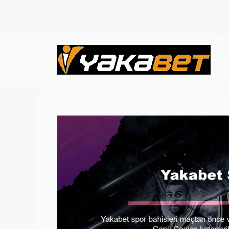
İçeriğe
atla