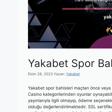
Yakabet Spor Bah
Ekim 28, 2023
Yazarı:
Yakabet
Yakabet spor bahisleri maçtan önce veya s
Casino kategorilerinden oyunlar oynayabili
yayınlarıyla ilgili olmayıp, ödeme seçene
olduğu değerlendirilmektedir. SSL sertifika