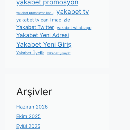
yakabet promosyon
yakabet tv
yakabet promosyon kodu
yakabet tv canli maç izle
Yakabet Twitter
yakabet whatsapp
Yakabet Yeni Adresi
Yakabet Yeni Giriş
Yakabet Üyelik
Yakabet Şikayet
Arşivler
Haziran 2026
Ekim 2025
Eylül 2025