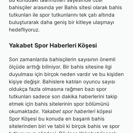
bahisçiler arasında yer Bahis sitesi olarak bahis
tutkunları ile spor tutkunlarını tek çatı altında
buluşturarak daha geniş bir kitleye ulaşmayı
hedefliyoruz.
Yakabet Spor Haberleri Köşesi
Son zamanlarda bahisçilerin sayısının önemli
ölçüde arttığı biliniyor. Bir bahis sitesine ilgi
duyulması için birçok neden vardır ve bu kişiden
kişiye değişir. Bahislere katılan oyuncu sayısı
oldukça fazla olmasına rağmen bazı spor
tutkunları sadece son dakika haberlerini takip
etmek için bahis sitelerinin spor bölümünü
okumaktadır.
Yakabet spor haberleri köşesi
Spor Köşesi bu konuda en başarılı bahis
sitelerinden biri ve tabii ki birçok bahis ve spor