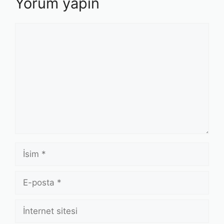
Yorum yapın
Yorum
İsim
E-
posta
İnternet
sitesi