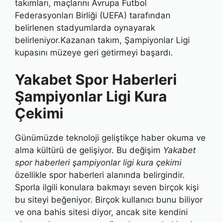
takımları, maçlarını Avrupa Futbol
Federasyonları Birliği (UEFA) tarafından
belirlenen stadyumlarda oynayarak
belirleniyor.Kazanan takım, Şampiyonlar Ligi
kupasını müzeye geri getirmeyi başardı.
Yakabet Spor Haberleri
Şampiyonlar Ligi Kura
Çekimi
Günümüzde teknoloji geliştikçe haber okuma ve
alma kültürü de gelişiyor. Bu değişim
Yakabet
spor haberleri şampiyonlar ligi kura çekimi
özellikle spor haberleri alanında belirgindir.
Sporla ilgili konulara bakmayı seven birçok kişi
bu siteyi beğeniyor. Birçok kullanıcı bunu biliyor
ve ona bahis sitesi diyor, ancak site kendini