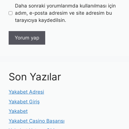
Daha sonraki yorumlarımda kullanılması için
adım, e-posta adresim ve site adresim bu
tarayıcıya kaydedilsin.
Son Yazılar
Yakabet Adresi
Yakabet Giriş
Yakabet
Yakabet Casino Başarısı