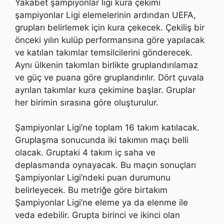
Yakabet şampiyonlar ligi kura çekimi
şampiyonlar Ligi elemelerinin ardından UEFA,
grupları belirlemek için kura çekecek. Çekiliş bir
önceki yılın kulüp performansına göre yapılacak
ve katılan takımlar temsilcilerini gönderecek.
Aynı ülkenin takımları birlikte gruplandırılamaz
ve güç ve puana göre gruplandırılır. Dört çuvala
ayrılan takımlar kura çekimine başlar. Gruplar
her birimin sırasına göre oluşturulur.
Şampiyonlar Ligi’ne toplam 16 takım katılacak.
Gruplaşma sonucunda iki takımın maçı belli
olacak. Gruptaki 4 takım iç saha ve
deplasmanda oynayacak. Bu maçın sonuçları
Şampiyonlar Ligi’ndeki puan durumunu
belirleyecek. Bu metriğe göre birtakım
Şampiyonlar Ligi’ne eleme ya da elenme ile
veda edebilir. Grupta birinci ve ikinci olan