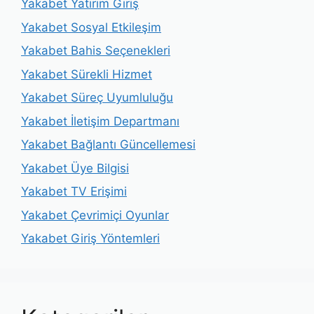
Yakabet Yatırım Giriş
Yakabet Sosyal Etkileşim
Yakabet Bahis Seçenekleri
Yakabet Sürekli Hizmet
Yakabet Süreç Uyumluluğu
Yakabet İletişim Departmanı
Yakabet Bağlantı Güncellemesi
Yakabet Üye Bilgisi
Yakabet TV Erişimi
Yakabet Çevrimiçi Oyunlar
Yakabet Giriş Yöntemleri