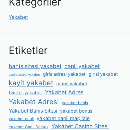
Kategoriler
Yakabet
Etiketler
bahis sitesi yakabet
canli yakabet
giris adresi yakabet
girisi yakabet
casino sitesi yakabet
kayit yakabet
mobil yakabet
Yakabet Adres
twitter yakabet
Yakabet Adresi
yakabet bahis
Yakabet Bahis Sitesi
yakabet bonus
yakabet canli maç izle
yakabet canli
Yakabet Casino Sitesi
Yakabet Canlı Destek