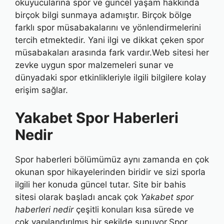
okuyucularına spor ve güncel yaşam hakkında
birçok bilgi sunmaya adamıştır. Birçok bölge
farklı spor müsabakalarını ve yönlendirmelerini
tercih etmektedir. Yani ilgi ve dikkat çeken spor
müsabakaları arasında fark vardır.Web sitesi her
zevke uygun spor malzemeleri sunar ve
dünyadaki spor etkinlikleriyle ilgili bilgilere kolay
erişim sağlar.
Yakabet Spor Haberleri
Nedir
Spor haberleri bölümümüz aynı zamanda en çok
okunan spor hikayelerinden biridir ve sizi sporla
ilgili her konuda güncel tutar. Site bir bahis
sitesi olarak başladı ancak çok
Yakabet spor
haberleri nedir
çeşitli konuları kısa sürede ve
çok yapılandırılmış bir şekilde sunuyor.Spor