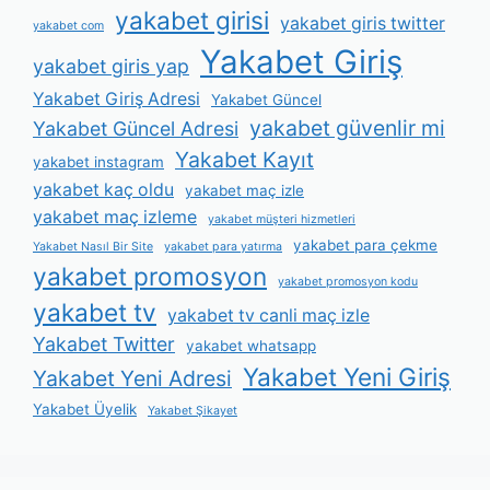
yakabet girisi
yakabet giris twitter
yakabet com
Yakabet Giriş
yakabet giris yap
Yakabet Giriş Adresi
Yakabet Güncel
yakabet güvenlir mi
Yakabet Güncel Adresi
Yakabet Kayıt
yakabet instagram
yakabet kaç oldu
yakabet maç izle
yakabet maç izleme
yakabet müşteri hizmetleri
yakabet para çekme
Yakabet Nasıl Bir Site
yakabet para yatırma
yakabet promosyon
yakabet promosyon kodu
yakabet tv
yakabet tv canli maç izle
Yakabet Twitter
yakabet whatsapp
Yakabet Yeni Giriş
Yakabet Yeni Adresi
Yakabet Üyelik
Yakabet Şikayet