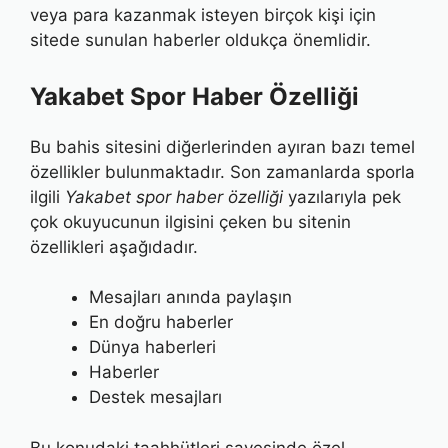
veya para kazanmak isteyen birçok kişi için
sitede sunulan haberler oldukça önemlidir.
Yakabet Spor Haber Özelliği
Bu bahis sitesini diğerlerinden ayıran bazı temel
özellikler bulunmaktadır. Son zamanlarda sporla
ilgili
Yakabet spor haber özelliği
yazılarıyla pek
çok okuyucunun ilgisini çeken bu sitenin
özellikleri aşağıdadır.
Mesajları anında paylaşın
En doğru haberler
Dünya haberleri
Haberler
Destek mesajları
Bu konudaki taahhütleri sayesinde özel