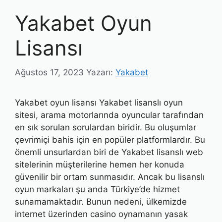
Yakabet Oyun
Lisansı
Ağustos 17, 2023
Yazarı:
Yakabet
Yakabet oyun lisansı Yakabet lisanslı oyun
sitesi, arama motorlarında oyuncular tarafından
en sık sorulan sorulardan biridir. Bu oluşumlar
çevrimiçi bahis için en popüler platformlardır. Bu
önemli unsurlardan biri de Yakabet lisanslı web
sitelerinin müşterilerine hemen her konuda
güvenilir bir ortam sunmasıdır. Ancak bu lisanslı
oyun markaları şu anda Türkiye’de hizmet
sunamamaktadır. Bunun nedeni, ülkemizde
internet üzerinden casino oynamanın yasak