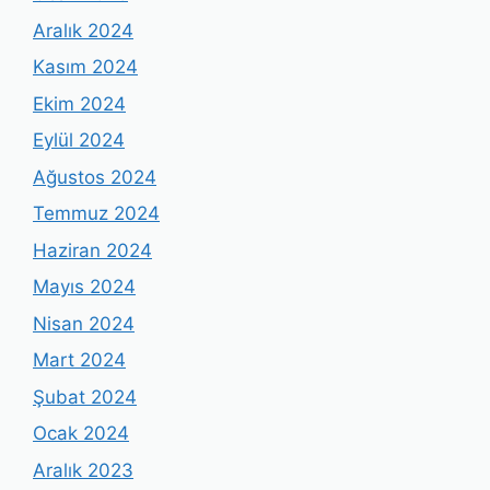
Aralık 2024
Kasım 2024
Ekim 2024
Eylül 2024
Ağustos 2024
Temmuz 2024
Haziran 2024
Mayıs 2024
Nisan 2024
Mart 2024
Şubat 2024
Ocak 2024
Aralık 2023