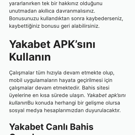
yararlanırken tek bir hakkınız olduğunu
unutmadan akıllıca davranmalısınız.
Bonusunuzu kullandıktan sonra kaybederseniz,
kaybettiğiniz bonusu geri alabilirsiniz.
Yakabet APK’sını
Kullanın
Çalışmalar tüm hızıyla devam etmekte olup,
mobil uygulamaların hayata geçirilmesi için
çalışmalar devam etmektedir. Bahis sitesi
üyelerine en kısa sürede ulaşın.
Yakabet apk’sını
kullanın
Bu konuda herhangi bir gelişme olursa
sosyal medya hesaplarımızdan duyurulacaktır.
Yakabet Canlı Bahis