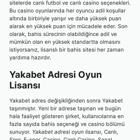
sitelerde canlı futbol ve canlı casino seçenekleri.
Bu casino oyunlarında her oyuncu adil koşullar
altında birbiriyle yarışır ve daha yüksek puan
alarak en yüksek puan için mücadele eder. Son
olarak, bahis sürecinin olabildiğince adil ve
mümkün olan en yüksek standartta olmasını
istiyorsanız, lisanslı bir bahis sitesi her zaman
yardıma hazırdır.
Yakabet Adresi Oyun
Lisansı
Yakabet adres değişikliğinden sonra Yakabet
taşınmıştır. Yeni bir adrese taşınan ve bugün
hala faaliyet gösteren şirket, kullanıcılarına en
fazla sayıda bahis seçeneği ve casino bölümü
sunuyor.
Yakabet adresi oyun lisansı
, Canlı,
Spor, E-spor, Casino, Canlı Casino, Sanal