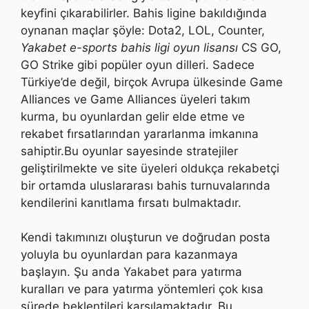
keyfini çıkarabilirler. Bahis ligine bakıldığında
oynanan maçlar şöyle: Dota2, LOL, Counter,
Yakabet e-sports bahis ligi oyun lisansı
CS GO,
GO Strike gibi popüler oyun dilleri. Sadece
Türkiye’de değil, birçok Avrupa ülkesinde Game
Alliances ve Game Alliances üyeleri takım
kurma, bu oyunlardan gelir elde etme ve
rekabet fırsatlarından yararlanma imkanına
sahiptir.Bu oyunlar sayesinde stratejiler
geliştirilmekte ve site üyeleri oldukça rekabetçi
bir ortamda uluslararası bahis turnuvalarında
kendilerini kanıtlama fırsatı bulmaktadır.
Kendi takımınızı oluşturun ve doğrudan posta
yoluyla bu oyunlardan para kazanmaya
başlayın. Şu anda Yakabet para yatırma
kuralları ve para yatırma yöntemleri çok kısa
sürede beklentileri karşılamaktadır. Bu