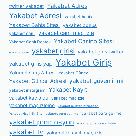
Yakabet Adres
twitter yakabet
Yakabet Adresi
yakabet bahis
Yakabet Bahis Sitesi
yakabet bonus
yakabet canli maç izle
yakabet canli
Yakabet Casino Sitesi
Yakabet Canlı Destek
yakabet girisi
yakabet giris twitter
yakabet com
Yakabet Giriş
yakabet giris yap
Yakabet Giriş Adresi
Yakabet Güncel
yakabet güvenlir mi
Yakabet Güncel Adresi
Yakabet Kayıt
yakabet instagram
yakabet kaç oldu
yakabet maç izle
yakabet maç izleme
yakabet müşteri hizmetleri
yakabet para çekme
Yakabet Nasıl Bir Site
yakabet para yatırma
yakabet promosyon
yakabet promosyon kodu
yakabet tv
yakabet tv canli maç izle