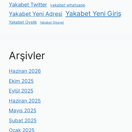
Yakabet Twitter
yakabet whatsapp
Yakabet Yeni Giriş
Yakabet Yeni Adresi
Yakabet Üyelik
Yakabet Şikayet
Arşivler
Haziran 2026
Ekim 2025
Eylül 2025
Haziran 2025
Mayıs 2025
Şubat 2025
Ocak 2025