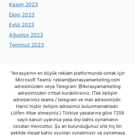
Kasım 2023
Ekim 2023
Eylül 2023
Ağustos 2023
Temmuz 2023
"Avrasya'nın en büyük reklam platformunda olmak için
Microsoft Teams:
reklam@avrasyamarketing.com
adresimizden veya Telegram: @Avrasyamarketing
adresimizden irtibat kurabilirsiniz. (Tek iletişim
adreslerimiz teams / telegram ve mail adresimizdir.
Harici hiçbir iletişim adresimiz bulunmamaktadır.
Lütfen itibar etmeyiniz.) Türkiye yasalarına göre 7258
sayılı kanun uyarınca yasa dışı bahis oynamanın
cezaları mevcuttur. Şu an bulunduğunuz site hiç bir
şekilde illegal bahis oyunları oynatmıyor ve oynamaya