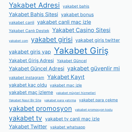
Yakabet Adresi
yakabet bahis
Yakabet Bahis Sitesi
yakabet bonus
yakabet canli maç izle
yakabet canli
Yakabet Casino Sitesi
Yakabet Canlı Destek
yakabet girisi
yakabet giris twitter
yakabet com
Yakabet Giriş
yakabet giris yap
Yakabet Giriş Adresi
Yakabet Güncel
yakabet güvenlir mi
Yakabet Güncel Adresi
Yakabet Kayıt
yakabet instagram
yakabet kaç oldu
yakabet maç izle
yakabet maç izleme
yakabet müşteri hizmetleri
yakabet para çekme
Yakabet Nasıl Bir Site
yakabet para yatırma
yakabet promosyon
yakabet promosyon kodu
yakabet tv
yakabet tv canli maç izle
Yakabet Twitter
yakabet whatsapp