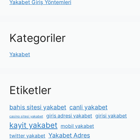
Yakabet Giriş Yöntemleri
Kategoriler
Yakabet
Etiketler
bahis sitesi yakabet
canli yakabet
giris adresi yakabet
girisi yakabet
casino sitesi yakabet
kayit yakabet
mobil yakabet
Yakabet Adres
twitter yakabet