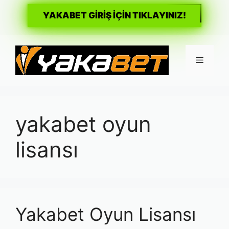
YAKABET GİRİŞ İÇİN TIKLAYINIZ!
İçeriğe
atla
Menü
yakabet oyun
lisansı
Yakabet Oyun Lisansı