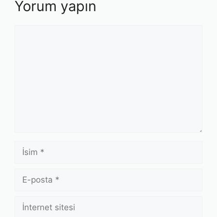
Yorum yapın
Yorum
İsim
E-
posta
İnternet
sitesi