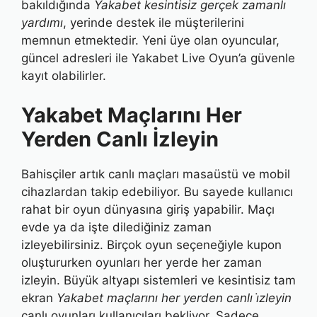
bakıldığında
Yakabet kesintisiz gerçek zamanlı
yardımı
, yerinde destek ile müşterilerini
memnun etmektedir. Yeni üye olan oyuncular,
güncel adresleri ile Yakabet Live Oyun’a güvenle
kayıt olabilirler.
Yakabet Maçlarını Her
Yerden Canlı İzleyin
Bahisçiler artık canlı maçları masaüstü ve mobil
cihazlardan takip edebiliyor. Bu sayede kullanıcı
rahat bir oyun dünyasına giriş yapabilir. Maçı
evde ya da işte dilediğiniz zaman
izleyebilirsiniz. Birçok oyun seçeneğiyle kupon
oluştururken oyunları her yerde her zaman
izleyin. Büyük altyapı sistemleri ve kesintisiz tam
ekran
Yakabet maçlarını her yerden canlı i̇zleyin
canlı oyunları kullanıcıları bekliyor. Sadece