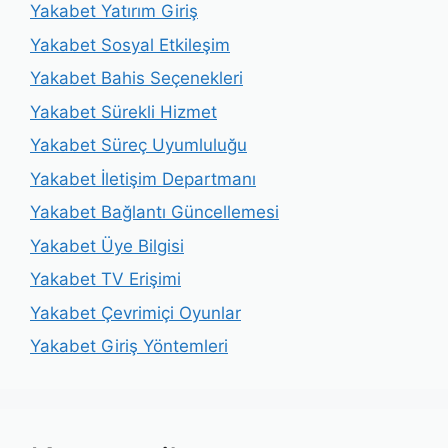
Yakabet Yatırım Giriş
Yakabet Sosyal Etkileşim
Yakabet Bahis Seçenekleri
Yakabet Sürekli Hizmet
Yakabet Süreç Uyumluluğu
Yakabet İletişim Departmanı
Yakabet Bağlantı Güncellemesi
Yakabet Üye Bilgisi
Yakabet TV Erişimi
Yakabet Çevrimiçi Oyunlar
Yakabet Giriş Yöntemleri