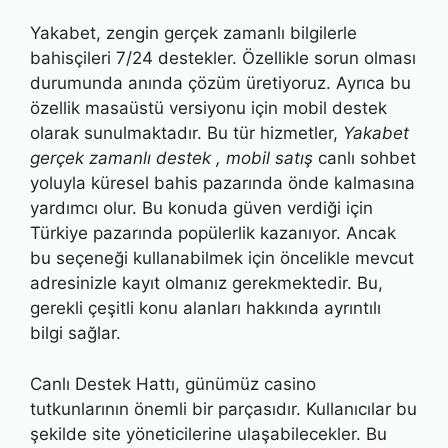
Yakabet, zengin gerçek zamanlı bilgilerle
bahisçileri 7/24 destekler. Özellikle sorun olması
durumunda anında çözüm üretiyoruz. Ayrıca bu
özellik masaüstü versiyonu için mobil destek
olarak sunulmaktadır. Bu tür hizmetler,
Yakabet
gerçek zamanlı destek , mobil satış
canlı sohbet
yoluyla küresel bahis pazarında önde kalmasına
yardımcı olur. Bu konuda güven verdiği için
Türkiye pazarında popülerlik kazanıyor. Ancak
bu seçeneği kullanabilmek için öncelikle mevcut
adresinizle kayıt olmanız gerekmektedir. Bu,
gerekli çeşitli konu alanları hakkında ayrıntılı
bilgi sağlar.
Canlı Destek Hattı, günümüz casino
tutkunlarının önemli bir parçasıdır. Kullanıcılar bu
şekilde site yöneticilerine ulaşabilecekler. Bu