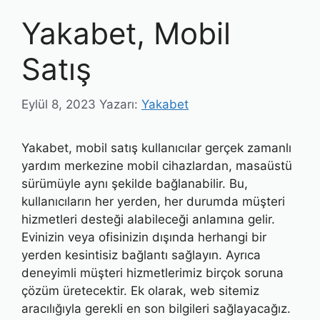
Yakabet, Mobil
Satış
Eylül 8, 2023
Yazarı:
Yakabet
Yakabet, mobil satış kullanıcılar gerçek zamanlı
yardım merkezine mobil cihazlardan, masaüstü
sürümüyle aynı şekilde bağlanabilir. Bu,
kullanıcıların her yerden, her durumda müşteri
hizmetleri desteği alabileceği anlamına gelir.
Evinizin veya ofisinizin dışında herhangi bir
yerden kesintisiz bağlantı sağlayın. Ayrıca
deneyimli müşteri hizmetlerimiz birçok soruna
çözüm üretecektir. Ek olarak, web sitemiz
aracılığıyla gerekli en son bilgileri sağlayacağız.