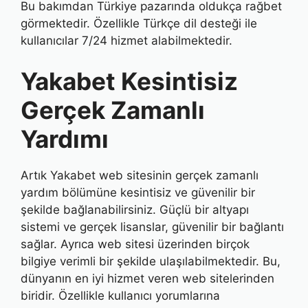
Bu bakımdan Türkiye pazarında oldukça rağbet
görmektedir. Özellikle Türkçe dil desteği ile
kullanıcılar 7/24 hizmet alabilmektedir.
Yakabet Kesintisiz
Gerçek Zamanlı
Yardımı
Artık Yakabet web sitesinin gerçek zamanlı
yardım bölümüne kesintisiz ve güvenilir bir
şekilde bağlanabilirsiniz. Güçlü bir altyapı
sistemi ve gerçek lisanslar, güvenilir bir bağlantı
sağlar. Ayrıca web sitesi üzerinden birçok
bilgiye verimli bir şekilde ulaşılabilmektedir. Bu,
dünyanın en iyi hizmet veren web sitelerinden
biridir. Özellikle kullanıcı yorumlarına