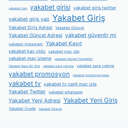
yakabet girisi
yakabet giris twitter
yakabet com
Yakabet Giriş
yakabet giris yap
Yakabet Giriş Adresi
Yakabet Güncel
yakabet güvenlir mi
Yakabet Güncel Adresi
Yakabet Kayıt
yakabet instagram
yakabet kaç oldu
yakabet maç izle
yakabet maç izleme
yakabet müşteri hizmetleri
yakabet para çekme
Yakabet Nasıl Bir Site
yakabet para yatırma
yakabet promosyon
yakabet promosyon kodu
yakabet tv
yakabet tv canli maç izle
Yakabet Twitter
yakabet whatsapp
Yakabet Yeni Giriş
Yakabet Yeni Adresi
Yakabet Üyelik
Yakabet Şikayet