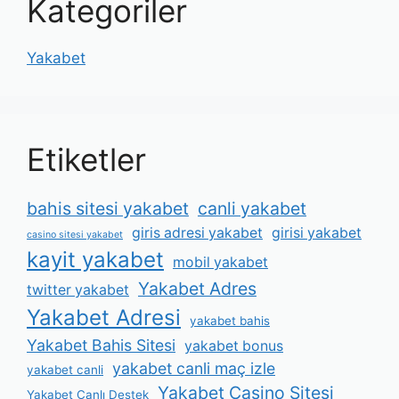
Kategoriler
Yakabet
Etiketler
bahis sitesi yakabet
canli yakabet
giris adresi yakabet
girisi yakabet
casino sitesi yakabet
kayit yakabet
mobil yakabet
Yakabet Adres
twitter yakabet
Yakabet Adresi
yakabet bahis
Yakabet Bahis Sitesi
yakabet bonus
yakabet canli maç izle
yakabet canli
Yakabet Casino Sitesi
Yakabet Canlı Destek