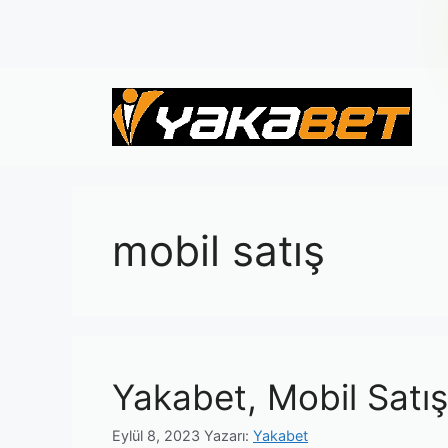
İçeriğe
atla
mobil satış
Yakabet, Mobil Satış
Eylül 8, 2023
Yazarı:
Yakabet