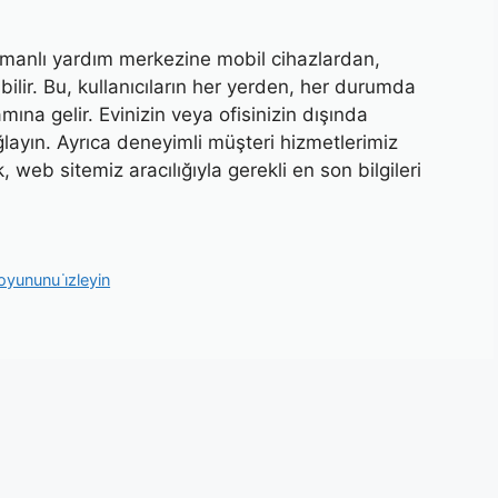
zamanlı yardım merkezine mobil cihazlardan,
lir. Bu, kullanıcıların her yerden, her durumda
mına gelir. Evinizin veya ofisinizin dışında
ğlayın. Ayrıca deneyimli müşteri hizmetlerimiz
 web sitemiz aracılığıyla gerekli en son bilgileri
yununu i̇zleyin