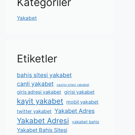
Kategoriler
Yakabet
Etiketler
bahis sitesi yakabet
canli yakabet
casino sitesi yakabet
giris adresi yakabet
girisi yakabet
kayit yakabet
mobil yakabet
Yakabet Adres
twitter yakabet
Yakabet Adresi
yakabet bahis
Yakabet Bahis Sitesi