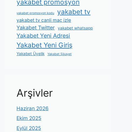
yakabet promosyon
yakabet tv
yakabet promosyon kodu
yakabet tv canli maç izle
Yakabet Twitter
yakabet whatsapp
Yakabet Yeni Adresi
Yakabet Yeni Giriş
Yakabet Üyelik
Yakabet Şikayet
Arşivler
Haziran 2026
Ekim 2025
Eylül 2025