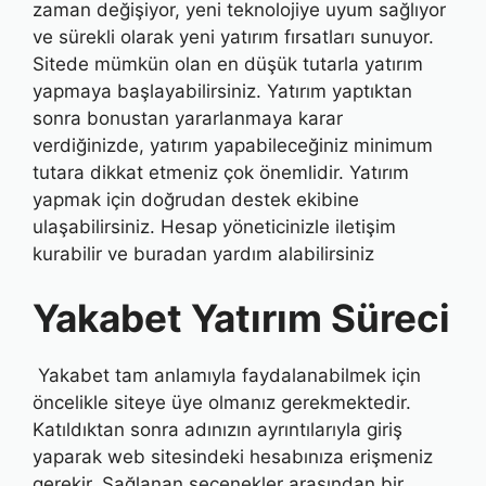
zaman değişiyor, yeni teknolojiye uyum sağlıyor
ve sürekli olarak yeni yatırım fırsatları sunuyor.
Sitede mümkün olan en düşük tutarla yatırım
yapmaya başlayabilirsiniz. Yatırım yaptıktan
sonra bonustan yararlanmaya karar
verdiğinizde, yatırım yapabileceğiniz minimum
tutara dikkat etmeniz çok önemlidir. Yatırım
yapmak için doğrudan destek ekibine
ulaşabilirsiniz. Hesap yöneticinizle iletişim
kurabilir ve buradan yardım alabilirsiniz
Yakabet Yatırım Süreci
Yakabet tam anlamıyla faydalanabilmek için
öncelikle siteye üye olmanız gerekmektedir.
Katıldıktan sonra adınızın ayrıntılarıyla giriş
yaparak web sitesindeki hesabınıza erişmeniz
gerekir. Sağlanan seçenekler arasından bir