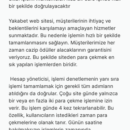
bir şekilde doğrulayacaktır
Yakabet web sitesi, müşterilerinin ihtiyaç ve
beklentilerini karşılamayı amaçlayan hizmetler
sunmaktadır. Bu nedenle işlemin hızlı bir şekilde
tamamlanmasını sağlayın. Müşterilerimize her
zaman cazip ödüller alacaklarının garantisini
veriyoruz. Bu şekilde siteden para çekmek en
sık yapılan işlemlerden biridir.
Hesap yöneticisi, işlemi denetlemenin yanı sıra
işlemi tamamlamak için gerekli tüm adımların
atıldığını da doğrular. Çoğu site günde yalnızca
bir veya en fazla iki para çekme işlemine izin
verir. Bu işlem günde 4 kez tekrarlanabilir. Bu
özellik, kullanıcıların istedikleri zaman para
çekmelerine olanak tanır. Günün saatine
bakılmaksızın işlemlerin zamanında