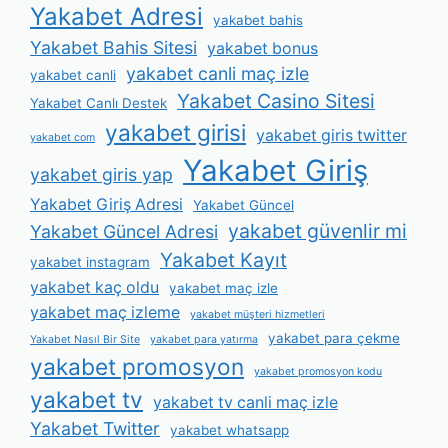
Yakabet Adresi
yakabet bahis
Yakabet Bahis Sitesi
yakabet bonus
yakabet canli maç izle
yakabet canli
Yakabet Casino Sitesi
Yakabet Canlı Destek
yakabet girisi
yakabet giris twitter
yakabet com
Yakabet Giriş
yakabet giris yap
Yakabet Giriş Adresi
Yakabet Güncel
yakabet güvenlir mi
Yakabet Güncel Adresi
Yakabet Kayıt
yakabet instagram
yakabet kaç oldu
yakabet maç izle
yakabet maç izleme
yakabet müşteri hizmetleri
yakabet para çekme
Yakabet Nasıl Bir Site
yakabet para yatırma
yakabet promosyon
yakabet promosyon kodu
yakabet tv
yakabet tv canli maç izle
Yakabet Twitter
yakabet whatsapp