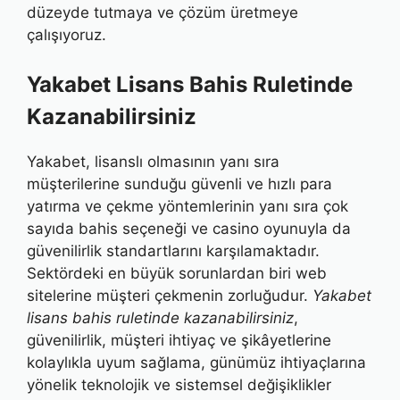
düzeyde tutmaya ve çözüm üretmeye
çalışıyoruz.
Yakabet Lisans Bahis Ruletinde
Kazanabilirsiniz
Yakabet, lisanslı olmasının yanı sıra
müşterilerine sunduğu güvenli ve hızlı para
yatırma ve çekme yöntemlerinin yanı sıra çok
sayıda bahis seçeneği ve casino oyunuyla da
güvenilirlik standartlarını karşılamaktadır.
Sektördeki en büyük sorunlardan biri web
sitelerine müşteri çekmenin zorluğudur.
Yakabet
lisans bahis ruletinde kazanabilirsiniz
,
güvenilirlik, müşteri ihtiyaç ve şikâyetlerine
kolaylıkla uyum sağlama, günümüz ihtiyaçlarına
yönelik teknolojik ve sistemsel değişiklikler