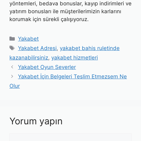
yöntemleri, bedava bonuslar, kayıp indirimleri ve
yatırım bonusları ile müşterilerimizin karlarını
korumak için sürekli çalışıyoruz.
Kategoriler
Yakabet
Etiketler
Yakabet Adresi
,
yakabet bahis ruletinde
kazanabilirsiniz
,
yakabet hizmetleri
Yakabet Oyun Severler
Yakabet İçin Belgeleri Teslim Etmezsem Ne
Olur
Yorum yapın
Yorum