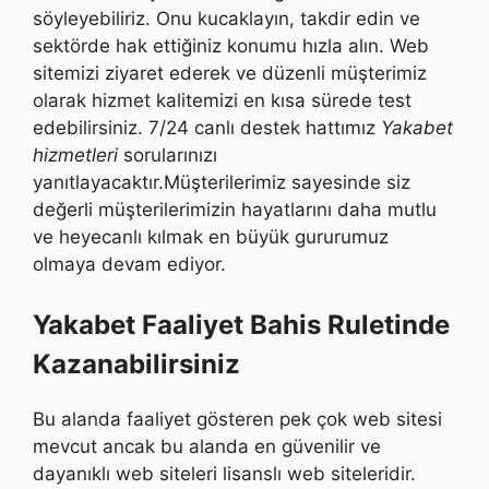
söyleyebiliriz. Onu kucaklayın, takdir edin ve
sektörde hak ettiğiniz konumu hızla alın. Web
sitemizi ziyaret ederek ve düzenli müşterimiz
olarak hizmet kalitemizi en kısa sürede test
edebilirsiniz. 7/24 canlı destek hattımız
Yakabet
hizmetleri
sorularınızı
yanıtlayacaktır.Müşterilerimiz sayesinde siz
değerli müşterilerimizin hayatlarını daha mutlu
ve heyecanlı kılmak en büyük gururumuz
olmaya devam ediyor.
Yakabet Faaliyet Bahis Ruletinde
Kazanabilirsiniz
Bu alanda faaliyet gösteren pek çok web sitesi
mevcut ancak bu alanda en güvenilir ve
dayanıklı web siteleri lisanslı web siteleridir.