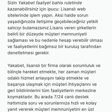
Sizin
Yakabet faaliyet bahis ruletinde
kazanabilirsiniz
için ipucu: Lisanslı web
sitelerinde işlem yapın. Aksi halde sorun
yaşadığınızda iletişime geçebileceğiniz yetkili
satıcıyı bulamazsınız.Lisans veren şirketlerin
belirli bir düzeyde müşteri memnuniyeti
sağlaması ve bu nedenle hesap verebilir olması
ve faaliyetlerini bağımsız bir kuruluş tarafından
denetletmesi gerekir.
Yakabet, lisanslı bir firma olarak sorumluluk ve
bilinçle hareket etmekte, her zaman müşteri
odaklı hizmet anlayışını takip etmekte ve
başarıya ulaşmak için müşteri ihtiyaçlarını ve
geri bildirimlerini tüm faaliyetlerin merkezine
koymaktadır. Bu arada 7/24 canlı destek
hattımızla soru ve sorunlarınıza hızlı ve kolay
yanıt vererek müşteri memnuniyetini en üst