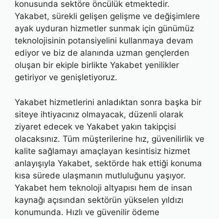
konusunda sektöre öncülük etmektedir.
Yakabet, sürekli gelişen gelişme ve değişimlere
ayak uyduran hizmetler sunmak için günümüz
teknolojisinin potansiyelini kullanmaya devam
ediyor ve biz de alanında uzman gençlerden
oluşan bir ekiple birlikte Yakabet yenilikler
getiriyor ve genişletiyoruz.
Yakabet hizmetlerini anladıktan sonra başka bir
siteye ihtiyacınız olmayacak, düzenli olarak
ziyaret edecek ve Yakabet yakın takipçisi
olacaksınız. Tüm müşterilerine hız, güvenilirlik ve
kalite sağlamayı amaçlayan kesintisiz hizmet
anlayışıyla Yakabet, sektörde hak ettiği konuma
kısa sürede ulaşmanın mutluluğunu yaşıyor.
Yakabet hem teknoloji altyapısı hem de insan
kaynağı açısından sektörün yükselen yıldızı
konumunda. Hızlı ve güvenilir ödeme