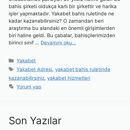
bahis şirketi oldukça karlı bir şirkettir ve harika
işler yapmaktadır. Yakabet bahis ruletinde ne
kadar kazanabilirsiniz? O zamandan beri
araştırma bu alandaki en önemli girişimlerden
biri haline geldi. Bu çabalar, bahisçilerimizden
birinci sınıf …
Devamını oku…
Kategoriler
Yakabet
Etiketler
Yakabet Adresi
,
yakabet bahis ruletinde
kazanabilirsiniz
,
yakabet hizmetleri
Yorum yap
Son Yazılar