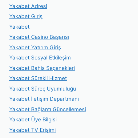
Yakabet Adresi
Yakabet Giriş
Yakabet
Yakabet Casino Başarısı
Yakabet Yatırım Giriş
Yakabet Sosyal Etkileşim
Yakabet Bahis Seçenekleri
Yakabet Sürekli Hizmet
Yakabet Süreç Uyumluluğu
Yakabet İletişim Departmanı
Yakabet Bağlantı Güncellemesi
Yakabet Üye Bilgisi
Yakabet TV Erişimi