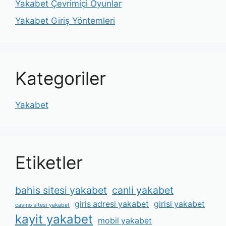
Yakabet Çevrimiçi Oyunlar
Yakabet Giriş Yöntemleri
Kategoriler
Yakabet
Etiketler
bahis sitesi yakabet
canli yakabet
giris adresi yakabet
girisi yakabet
casino sitesi yakabet
kayit yakabet
mobil yakabet