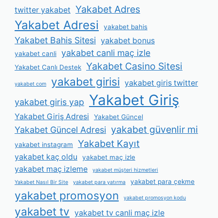
Yakabet Adres
twitter yakabet
Yakabet Adresi
yakabet bahis
Yakabet Bahis Sitesi
yakabet bonus
yakabet canli maç izle
yakabet canli
Yakabet Casino Sitesi
Yakabet Canlı Destek
yakabet girisi
yakabet giris twitter
yakabet com
Yakabet Giriş
yakabet giris yap
Yakabet Giriş Adresi
Yakabet Güncel
yakabet güvenlir mi
Yakabet Güncel Adresi
Yakabet Kayıt
yakabet instagram
yakabet kaç oldu
yakabet maç izle
yakabet maç izleme
yakabet müşteri hizmetleri
yakabet para çekme
Yakabet Nasıl Bir Site
yakabet para yatırma
yakabet promosyon
yakabet promosyon kodu
yakabet tv
yakabet tv canli maç izle