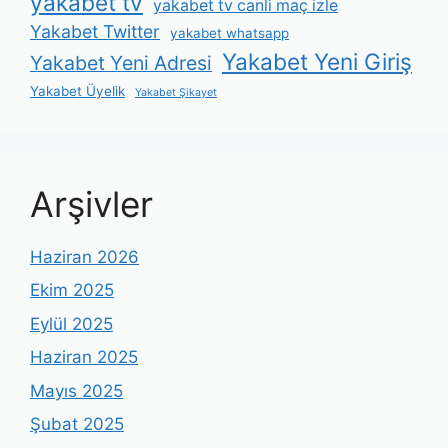
yakabet tv
yakabet tv canli maç izle
Yakabet Twitter
yakabet whatsapp
Yakabet Yeni Giriş
Yakabet Yeni Adresi
Yakabet Üyelik
Yakabet Şikayet
Arşivler
Haziran 2026
Ekim 2025
Eylül 2025
Haziran 2025
Mayıs 2025
Şubat 2025