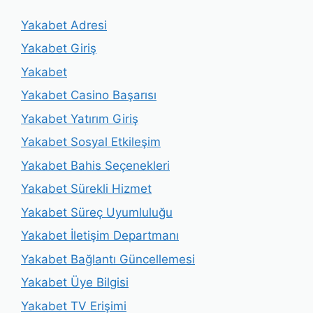
Yakabet Adresi
Yakabet Giriş
Yakabet
Yakabet Casino Başarısı
Yakabet Yatırım Giriş
Yakabet Sosyal Etkileşim
Yakabet Bahis Seçenekleri
Yakabet Sürekli Hizmet
Yakabet Süreç Uyumluluğu
Yakabet İletişim Departmanı
Yakabet Bağlantı Güncellemesi
Yakabet Üye Bilgisi
Yakabet TV Erişimi