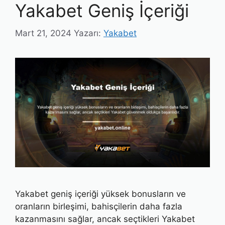
Yakabet Geniş İçeriği
Mart 21, 2024
Yazarı:
Yakabet
Yakabet geniş içeriği yüksek bonusların ve
oranların birleşimi, bahisçilerin daha fazla
kazanmasını sağlar, ancak seçtikleri Yakabet