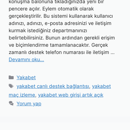
konuşma balonuna tıkladığınızda yeni bir
pencere açılır. Eylem otomatik olarak
gerçekleştirilir. Bu sistemi kullanarak kullanıcı
adınızı, adınızı, e-posta adresinizi ve iletişim
kurmak istediğiniz departmanınızı
belirtebilirsiniz. Bunun ardından gerekli erişim
ve biçimlendirme tamamlanacaktır. Gerçek
zamanlı destek telefon numarası ile iletişim …
Devamını oku…
Kategoriler
Yakabet
Etiketler
yakabet canlı destek bağlantısı
,
yakabet
maç izleme
,
yakabet web girişi artık açık
Yorum yap