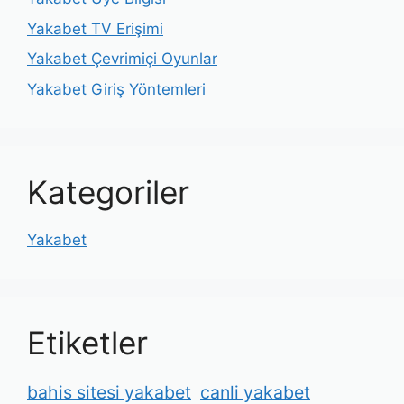
Yakabet TV Erişimi
Yakabet Çevrimiçi Oyunlar
Yakabet Giriş Yöntemleri
Kategoriler
Yakabet
Etiketler
bahis sitesi yakabet
canli yakabet