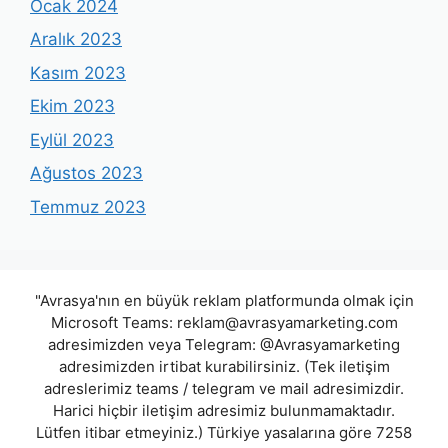
Ocak 2024
Aralık 2023
Kasım 2023
Ekim 2023
Eylül 2023
Ağustos 2023
Temmuz 2023
"Avrasya'nın en büyük reklam platformunda olmak için
Microsoft Teams:
reklam@avrasyamarketing.com
adresimizden veya Telegram: @Avrasyamarketing
adresimizden irtibat kurabilirsiniz. (Tek iletişim
adreslerimiz teams / telegram ve mail adresimizdir.
Harici hiçbir iletişim adresimiz bulunmamaktadır.
Lütfen itibar etmeyiniz.) Türkiye yasalarına göre 7258