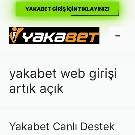
YAKABET GİRİŞ İÇİN TIKLAYINIZ!
İçeriğe
atla
Menü
yakabet web girişi
artık açık
Yakabet Canlı Destek