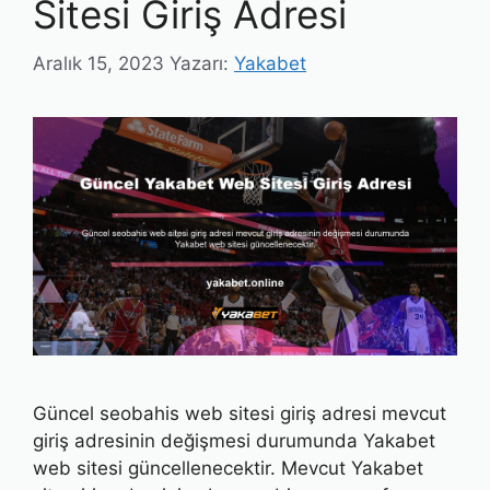
Sitesi Giriş Adresi
Aralık 15, 2023
Yazarı:
Yakabet
Güncel seobahis web sitesi giriş adresi mevcut
giriş adresinin değişmesi durumunda Yakabet
web sitesi güncellenecektir. Mevcut Yakabet