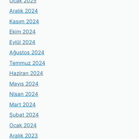
Ocak 2025
Aralık 2024
Kasım 2024
Ekim 2024
Eylül 2024
Ağustos 2024
Temmuz 2024
Haziran 2024
Mayıs 2024
Nisan 2024
Mart 2024
Şubat 2024
Ocak 2024
Aralık 2023