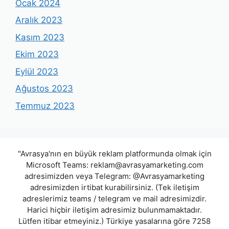
Ocak 2024
Aralık 2023
Kasım 2023
Ekim 2023
Eylül 2023
Ağustos 2023
Temmuz 2023
"Avrasya'nın en büyük reklam platformunda olmak için
Microsoft Teams:
reklam@avrasyamarketing.com
adresimizden veya Telegram: @Avrasyamarketing
adresimizden irtibat kurabilirsiniz. (Tek iletişim
adreslerimiz teams / telegram ve mail adresimizdir.
Harici hiçbir iletişim adresimiz bulunmamaktadır.
Lütfen itibar etmeyiniz.) Türkiye yasalarına göre 7258