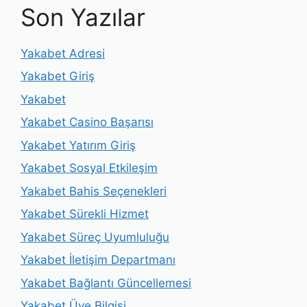
Son Yazılar
Yakabet Adresi
Yakabet Giriş
Yakabet
Yakabet Casino Başarısı
Yakabet Yatırım Giriş
Yakabet Sosyal Etkileşim
Yakabet Bahis Seçenekleri
Yakabet Sürekli Hizmet
Yakabet Süreç Uyumluluğu
Yakabet İletişim Departmanı
Yakabet Bağlantı Güncellemesi
Yakabet Üye Bilgisi