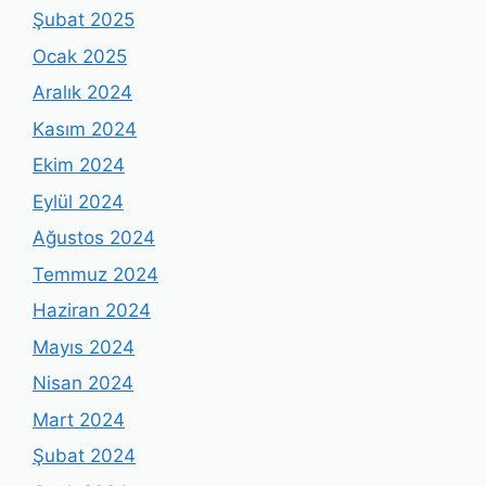
Şubat 2025
Ocak 2025
Aralık 2024
Kasım 2024
Ekim 2024
Eylül 2024
Ağustos 2024
Temmuz 2024
Haziran 2024
Mayıs 2024
Nisan 2024
Mart 2024
Şubat 2024