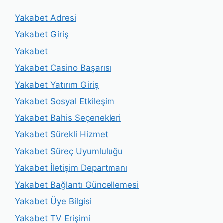
Yakabet Adresi
Yakabet Giriş
Yakabet
Yakabet Casino Başarısı
Yakabet Yatırım Giriş
Yakabet Sosyal Etkileşim
Yakabet Bahis Seçenekleri
Yakabet Sürekli Hizmet
Yakabet Süreç Uyumluluğu
Yakabet İletişim Departmanı
Yakabet Bağlantı Güncellemesi
Yakabet Üye Bilgisi
Yakabet TV Erişimi