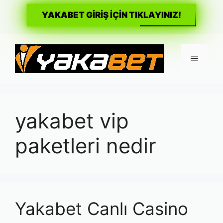
YAKABET GİRİŞ İÇİN TIKLAYINIZ!
İçeriğe
atla
Menü
yakabet vip
paketleri nedir
Yakabet Canlı Casino