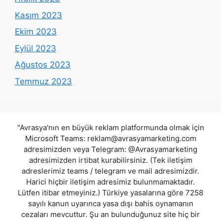
Kasım 2023
Ekim 2023
Eylül 2023
Ağustos 2023
Temmuz 2023
"Avrasya'nın en büyük reklam platformunda olmak için
Microsoft Teams:
reklam@avrasyamarketing.com
adresimizden veya Telegram: @Avrasyamarketing
adresimizden irtibat kurabilirsiniz. (Tek iletişim
adreslerimiz teams / telegram ve mail adresimizdir.
Harici hiçbir iletişim adresimiz bulunmamaktadır.
Lütfen itibar etmeyiniz.) Türkiye yasalarına göre 7258
sayılı kanun uyarınca yasa dışı bahis oynamanın
cezaları mevcuttur. Şu an bulunduğunuz site hiç bir