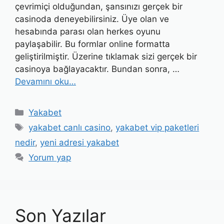
çevrimiçi olduğundan, şansınızı gerçek bir
casinoda deneyebilirsiniz. Üye olan ve
hesabında parası olan herkes oyunu
paylaşabilir. Bu formlar online formatta
geliştirilmiştir. Üzerine tıklamak sizi gerçek bir
casinoya bağlayacaktır. Bundan sonra, …
Devamını oku…
Kategoriler
Yakabet
Etiketler
yakabet canlı casino
,
yakabet vip paketleri
nedir
,
yeni adresi yakabet
Yorum yap
Son Yazılar