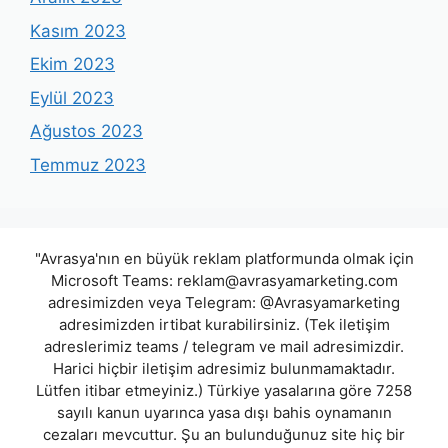
Kasım 2023
Ekim 2023
Eylül 2023
Ağustos 2023
Temmuz 2023
"Avrasya'nın en büyük reklam platformunda olmak için
Microsoft Teams:
reklam@avrasyamarketing.com
adresimizden veya Telegram: @Avrasyamarketing
adresimizden irtibat kurabilirsiniz. (Tek iletişim
adreslerimiz teams / telegram ve mail adresimizdir.
Harici hiçbir iletişim adresimiz bulunmamaktadır.
Lütfen itibar etmeyiniz.) Türkiye yasalarına göre 7258
sayılı kanun uyarınca yasa dışı bahis oynamanın
cezaları mevcuttur. Şu an bulunduğunuz site hiç bir