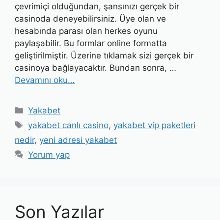
çevrimiçi olduğundan, şansınızı gerçek bir
casinoda deneyebilirsiniz. Üye olan ve
hesabında parası olan herkes oyunu
paylaşabilir. Bu formlar online formatta
geliştirilmiştir. Üzerine tıklamak sizi gerçek bir
casinoya bağlayacaktır. Bundan sonra, …
Devamını oku…
Kategoriler
Yakabet
Etiketler
yakabet canlı casino
,
yakabet vip paketleri
nedir
,
yeni adresi yakabet
Yorum yap
Son Yazılar