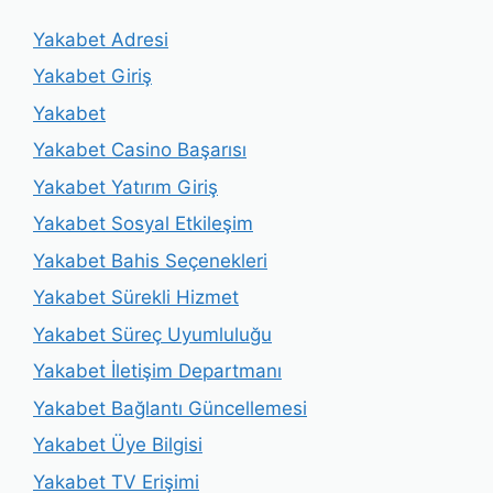
Yakabet Adresi
Yakabet Giriş
Yakabet
Yakabet Casino Başarısı
Yakabet Yatırım Giriş
Yakabet Sosyal Etkileşim
Yakabet Bahis Seçenekleri
Yakabet Sürekli Hizmet
Yakabet Süreç Uyumluluğu
Yakabet İletişim Departmanı
Yakabet Bağlantı Güncellemesi
Yakabet Üye Bilgisi
Yakabet TV Erişimi