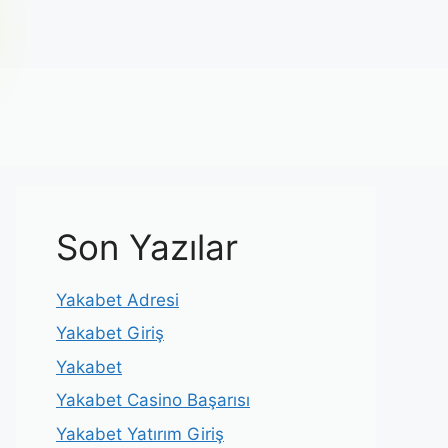
Son Yazılar
Yakabet Adresi
Yakabet Giriş
Yakabet
Yakabet Casino Başarısı
Yakabet Yatırım Giriş