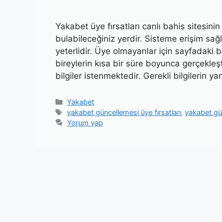
Yakabet üye fırsatları canlı bahis sitesinin
bulabileceğiniz yerdir. Sisteme erişim sağl
yeterlidir. Üye olmayanlar için sayfadaki bi
bireylerin kısa bir süre boyunca gerçekleştir
bilgiler istenmektedir. Gerekli bilgilerin y
Kategoriler
Yakabet
Etiketler
yakabet güncellemesi üye fırsatları
,
yakabet gü
Yorum yap