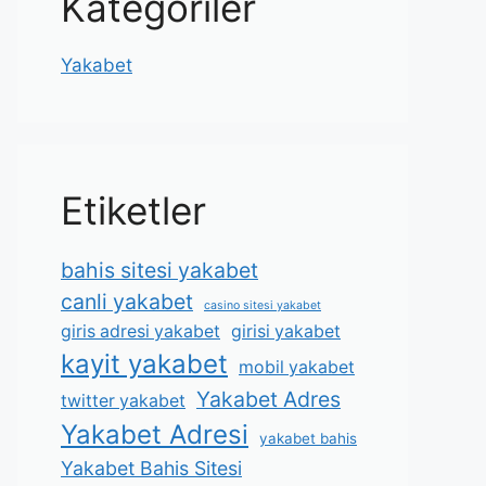
Kategoriler
Yakabet
Etiketler
bahis sitesi yakabet
canli yakabet
casino sitesi yakabet
giris adresi yakabet
girisi yakabet
kayit yakabet
mobil yakabet
Yakabet Adres
twitter yakabet
Yakabet Adresi
yakabet bahis
Yakabet Bahis Sitesi