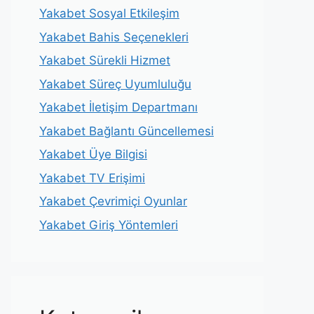
Yakabet Sosyal Etkileşim
Yakabet Bahis Seçenekleri
Yakabet Sürekli Hizmet
Yakabet Süreç Uyumluluğu
Yakabet İletişim Departmanı
Yakabet Bağlantı Güncellemesi
Yakabet Üye Bilgisi
Yakabet TV Erişimi
Yakabet Çevrimiçi Oyunlar
Yakabet Giriş Yöntemleri