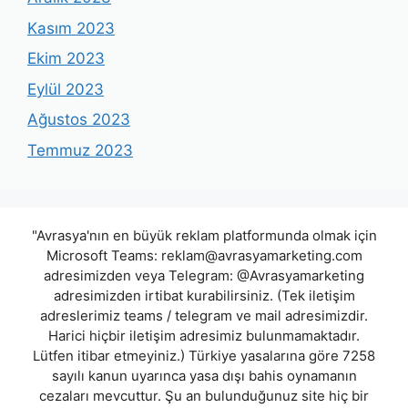
Kasım 2023
Ekim 2023
Eylül 2023
Ağustos 2023
Temmuz 2023
"Avrasya'nın en büyük reklam platformunda olmak için
Microsoft Teams:
reklam@avrasyamarketing.com
adresimizden veya Telegram: @Avrasyamarketing
adresimizden irtibat kurabilirsiniz. (Tek iletişim
adreslerimiz teams / telegram ve mail adresimizdir.
Harici hiçbir iletişim adresimiz bulunmamaktadır.
Lütfen itibar etmeyiniz.) Türkiye yasalarına göre 7258
sayılı kanun uyarınca yasa dışı bahis oynamanın
cezaları mevcuttur. Şu an bulunduğunuz site hiç bir