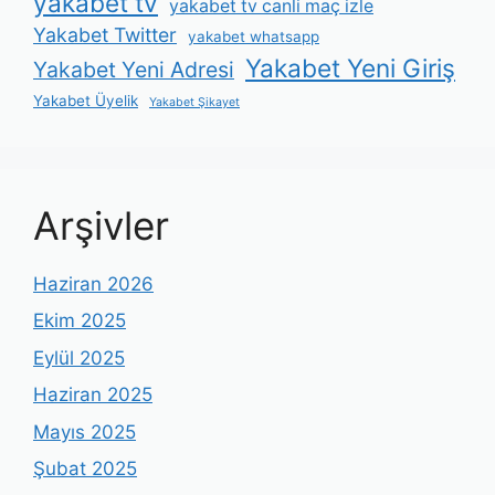
yakabet tv
yakabet tv canli maç izle
Yakabet Twitter
yakabet whatsapp
Yakabet Yeni Giriş
Yakabet Yeni Adresi
Yakabet Üyelik
Yakabet Şikayet
Arşivler
Haziran 2026
Ekim 2025
Eylül 2025
Haziran 2025
Mayıs 2025
Şubat 2025