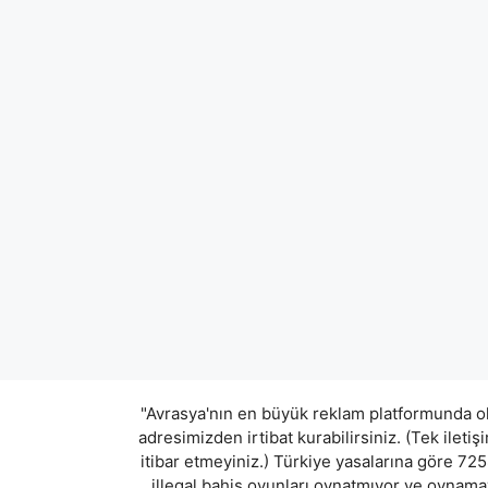
"Avrasya'nın en büyük reklam platformunda o
adresimizden irtibat kurabilirsiniz. (Tek ilet
itibar etmeyiniz.) Türkiye yasalarına göre 72
illegal bahis oyunları oynatmıyor ve oynam