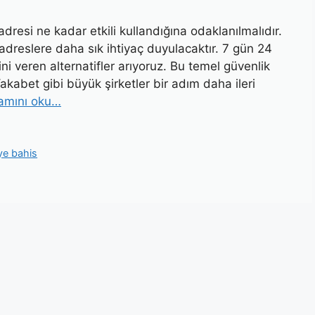
resi ne kadar etkili kullandığına odaklanılmalıdır.
dreslere daha sık ihtiyaç duyulacaktır. 7 gün 24
i veren alternatifler arıyoruz. Bu temel güvenlik
akabet gibi büyük şirketler bir adım daha ileri
amını oku…
ye bahis