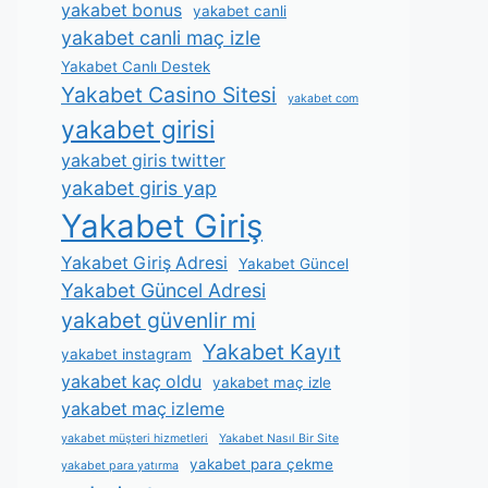
yakabet bonus
yakabet canli
yakabet canli maç izle
Yakabet Canlı Destek
Yakabet Casino Sitesi
yakabet com
yakabet girisi
yakabet giris twitter
yakabet giris yap
Yakabet Giriş
Yakabet Giriş Adresi
Yakabet Güncel
Yakabet Güncel Adresi
yakabet güvenlir mi
Yakabet Kayıt
yakabet instagram
yakabet kaç oldu
yakabet maç izle
yakabet maç izleme
yakabet müşteri hizmetleri
Yakabet Nasıl Bir Site
yakabet para çekme
yakabet para yatırma