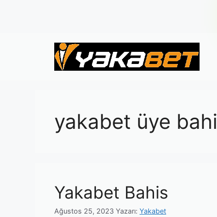
İçeriğe
atla
yakabet üye bah
Yakabet Bahis
Ağustos 25, 2023
Yazarı:
Yakabet