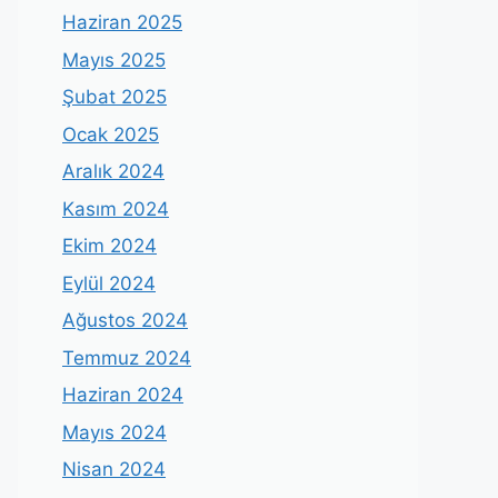
Haziran 2025
Mayıs 2025
Şubat 2025
Ocak 2025
Aralık 2024
Kasım 2024
Ekim 2024
Eylül 2024
Ağustos 2024
Temmuz 2024
Haziran 2024
Mayıs 2024
Nisan 2024