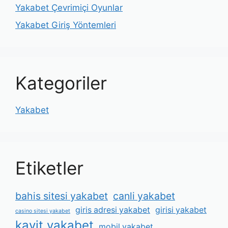
Yakabet Çevrimiçi Oyunlar
Yakabet Giriş Yöntemleri
Kategoriler
Yakabet
Etiketler
bahis sitesi yakabet
canli yakabet
giris adresi yakabet
girisi yakabet
casino sitesi yakabet
kayit yakabet
mobil yakabet