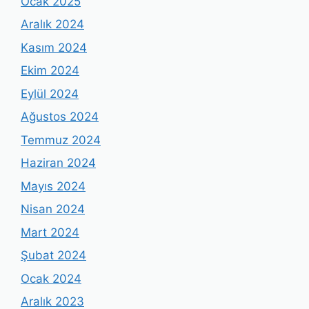
Ocak 2025
Aralık 2024
Kasım 2024
Ekim 2024
Eylül 2024
Ağustos 2024
Temmuz 2024
Haziran 2024
Mayıs 2024
Nisan 2024
Mart 2024
Şubat 2024
Ocak 2024
Aralık 2023