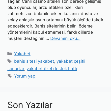
sağlar. Canlı casino siteleri son derece gelişmiş
olup oyuncular, arzu ettikleri özellikleri
zahmetsizce bulabilecekleri kullanıcı dostu ve
kolay anlaşılır oyun ortamını büyük ölçüde takdir
edeceklerdir. Bahis sitelerinin belirli ödeme
yöntemlerini kabul etmemesi, farklı dillerde
müşteri desteğinin …
Devamını oku…
Kategoriler
Yakabet
Etiketler
bahis sitesi yakabet
,
yakabet çeşitli
sonuçlar
,
yakabet özel destek hattı
Yorum yap
Son Yazılar