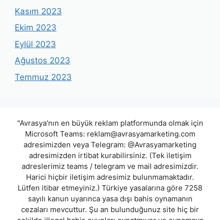
Kasım 2023
Ekim 2023
Eylül 2023
Ağustos 2023
Temmuz 2023
"Avrasya'nın en büyük reklam platformunda olmak için
Microsoft Teams:
reklam@avrasyamarketing.com
adresimizden veya Telegram: @Avrasyamarketing
adresimizden irtibat kurabilirsiniz. (Tek iletişim
adreslerimiz teams / telegram ve mail adresimizdir.
Harici hiçbir iletişim adresimiz bulunmamaktadır.
Lütfen itibar etmeyiniz.) Türkiye yasalarına göre 7258
sayılı kanun uyarınca yasa dışı bahis oynamanın
cezaları mevcuttur. Şu an bulunduğunuz site hiç bir