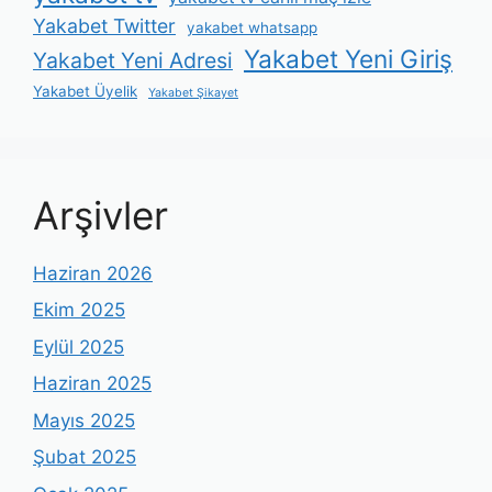
Yakabet Twitter
yakabet whatsapp
Yakabet Yeni Giriş
Yakabet Yeni Adresi
Yakabet Üyelik
Yakabet Şikayet
Arşivler
Haziran 2026
Ekim 2025
Eylül 2025
Haziran 2025
Mayıs 2025
Şubat 2025