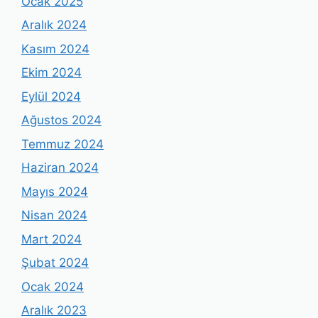
Ocak 2025
Aralık 2024
Kasım 2024
Ekim 2024
Eylül 2024
Ağustos 2024
Temmuz 2024
Haziran 2024
Mayıs 2024
Nisan 2024
Mart 2024
Şubat 2024
Ocak 2024
Aralık 2023