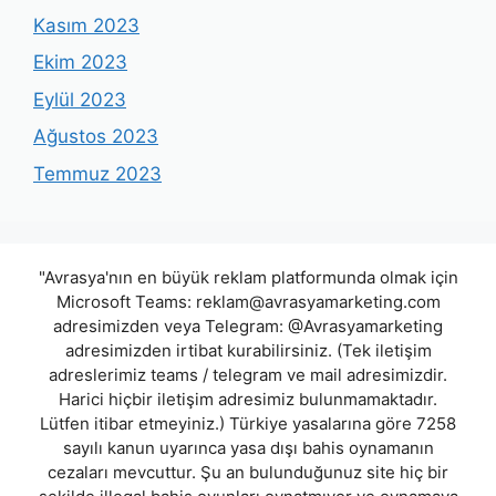
Kasım 2023
Ekim 2023
Eylül 2023
Ağustos 2023
Temmuz 2023
"Avrasya'nın en büyük reklam platformunda olmak için
Microsoft Teams:
reklam@avrasyamarketing.com
adresimizden veya Telegram: @Avrasyamarketing
adresimizden irtibat kurabilirsiniz. (Tek iletişim
adreslerimiz teams / telegram ve mail adresimizdir.
Harici hiçbir iletişim adresimiz bulunmamaktadır.
Lütfen itibar etmeyiniz.) Türkiye yasalarına göre 7258
sayılı kanun uyarınca yasa dışı bahis oynamanın
cezaları mevcuttur. Şu an bulunduğunuz site hiç bir