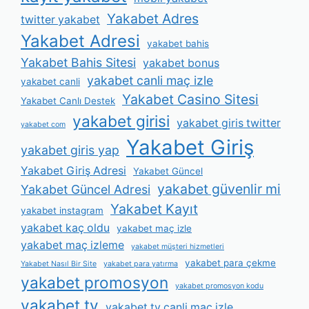
Yakabet Adres
twitter yakabet
Yakabet Adresi
yakabet bahis
Yakabet Bahis Sitesi
yakabet bonus
yakabet canli maç izle
yakabet canli
Yakabet Casino Sitesi
Yakabet Canlı Destek
yakabet girisi
yakabet giris twitter
yakabet com
Yakabet Giriş
yakabet giris yap
Yakabet Giriş Adresi
Yakabet Güncel
yakabet güvenlir mi
Yakabet Güncel Adresi
Yakabet Kayıt
yakabet instagram
yakabet kaç oldu
yakabet maç izle
yakabet maç izleme
yakabet müşteri hizmetleri
yakabet para çekme
Yakabet Nasıl Bir Site
yakabet para yatırma
yakabet promosyon
yakabet promosyon kodu
yakabet tv
yakabet tv canli maç izle