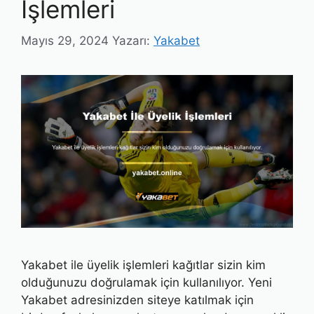
İşlemleri
Mayıs 29, 2024
Yazarı:
Yakabet
Yakabet ile üyelik işlemleri kağıtlar sizin kim
olduğunuzu doğrulamak için kullanılıyor. Yeni
Yakabet adresinizden siteye katılmak için