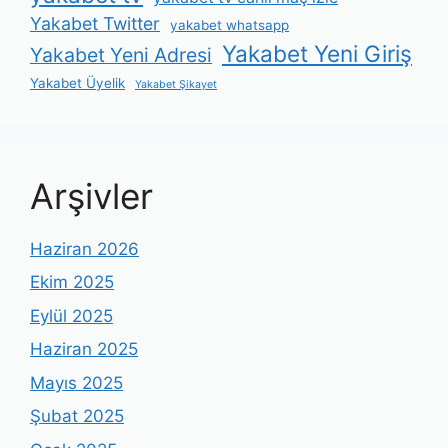
Yakabet Twitter
yakabet whatsapp
Yakabet Yeni Giriş
Yakabet Yeni Adresi
Yakabet Üyelik
Yakabet Şikayet
Arşivler
Haziran 2026
Ekim 2025
Eylül 2025
Haziran 2025
Mayıs 2025
Şubat 2025