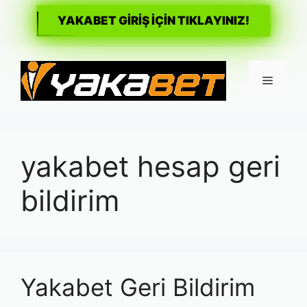
YAKABET GİRİŞ İÇİN TIKLAYINIZ!
İçeriğe
atla
Menü
yakabet hesap geri
bildirim
Yakabet Geri Bildirim