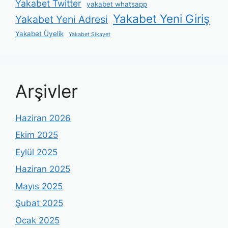
Yakabet Twitter
yakabet whatsapp
Yakabet Yeni Giriş
Yakabet Yeni Adresi
Yakabet Üyelik
Yakabet Şikayet
Arşivler
Haziran 2026
Ekim 2025
Eylül 2025
Haziran 2025
Mayıs 2025
Şubat 2025
Ocak 2025