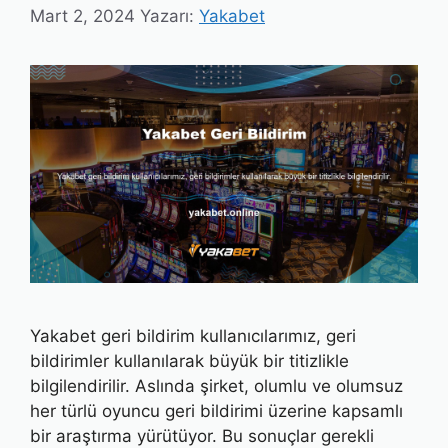
Mart 2, 2024
Yazarı:
Yakabet
Yakabet geri bildirim kullanıcılarımız, geri
bildirimler kullanılarak büyük bir titizlikle
bilgilendirilir. Aslında şirket, olumlu ve olumsuz
her türlü oyuncu geri bildirimi üzerine kapsamlı
bir araştırma yürütüyor. Bu sonuçlar gerekli