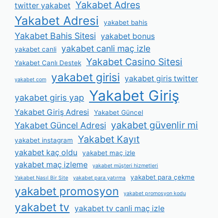
Yakabet Adres
twitter yakabet
Yakabet Adresi
yakabet bahis
Yakabet Bahis Sitesi
yakabet bonus
yakabet canli maç izle
yakabet canli
Yakabet Casino Sitesi
Yakabet Canlı Destek
yakabet girisi
yakabet giris twitter
yakabet com
Yakabet Giriş
yakabet giris yap
Yakabet Giriş Adresi
Yakabet Güncel
yakabet güvenlir mi
Yakabet Güncel Adresi
Yakabet Kayıt
yakabet instagram
yakabet kaç oldu
yakabet maç izle
yakabet maç izleme
yakabet müşteri hizmetleri
yakabet para çekme
Yakabet Nasıl Bir Site
yakabet para yatırma
yakabet promosyon
yakabet promosyon kodu
yakabet tv
yakabet tv canli maç izle