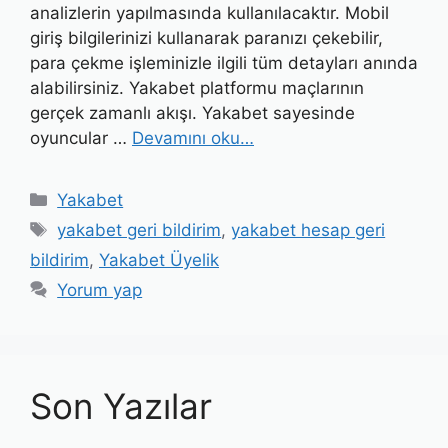
analizlerin yapılmasında kullanılacaktır. Mobil
giriş bilgilerinizi kullanarak paranızı çekebilir,
para çekme işleminizle ilgili tüm detayları anında
alabilirsiniz. Yakabet platformu maçlarının
gerçek zamanlı akışı. Yakabet sayesinde
oyuncular …
Devamını oku…
Kategoriler
Yakabet
Etiketler
yakabet geri bildirim
,
yakabet hesap geri
bildirim
,
Yakabet Üyelik
Yorum yap
Son Yazılar