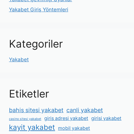
Yakabet Giriş Yöntemleri
Kategoriler
Yakabet
Etiketler
bahis sitesi yakabet
canli yakabet
giris adresi yakabet
girisi yakabet
casino sitesi yakabet
kayit yakabet
mobil yakabet