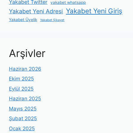
Yakabet Twitter
yakabet whatsapp
Yakabet Yeni Giriş
Yakabet Yeni Adresi
Yakabet Üyelik
Yakabet Şikayet
Arşivler
Haziran 2026
Ekim 2025
Eylül 2025
Haziran 2025
Mayıs 2025
Şubat 2025
Ocak 2025