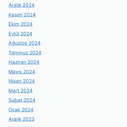
Aralık 2024
Kasım 2024
Ekim 2024
Eylül 2024
Ağustos 2024
Temmuz 2024
Haziran 2024
Mayıs 2024
Nisan 2024
Mart 2024
Şubat 2024
Ocak 2024
Aralık 2023