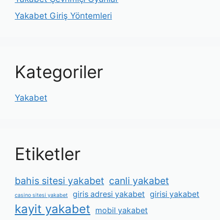
Yakabet Giriş Yöntemleri
Kategoriler
Yakabet
Etiketler
bahis sitesi yakabet
canli yakabet
giris adresi yakabet
girisi yakabet
casino sitesi yakabet
kayit yakabet
mobil yakabet