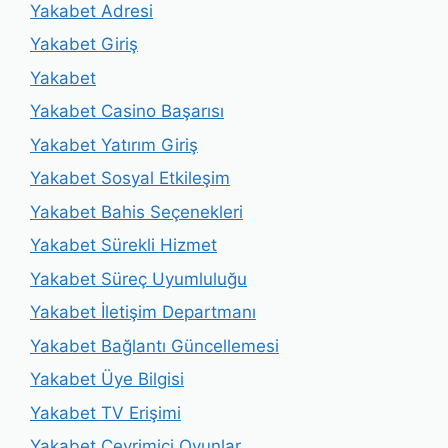
Yakabet Adresi
Yakabet Giriş
Yakabet
Yakabet Casino Başarısı
Yakabet Yatırım Giriş
Yakabet Sosyal Etkileşim
Yakabet Bahis Seçenekleri
Yakabet Sürekli Hizmet
Yakabet Süreç Uyumluluğu
Yakabet İletişim Departmanı
Yakabet Bağlantı Güncellemesi
Yakabet Üye Bilgisi
Yakabet TV Erişimi
Yakabet Çevrimiçi Oyunlar