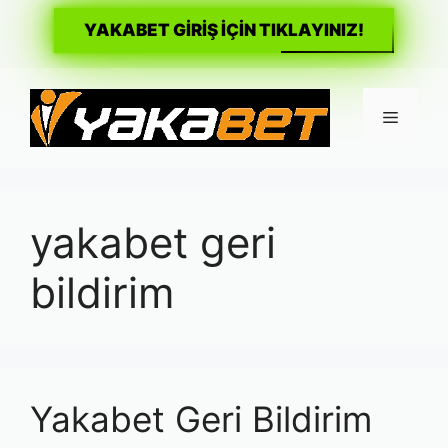
YAKABET GİRİŞ İÇİN TIKLAYINIZ!
İçeriğe
atla
Menü
yakabet geri
bildirim
Yakabet Geri Bildirim