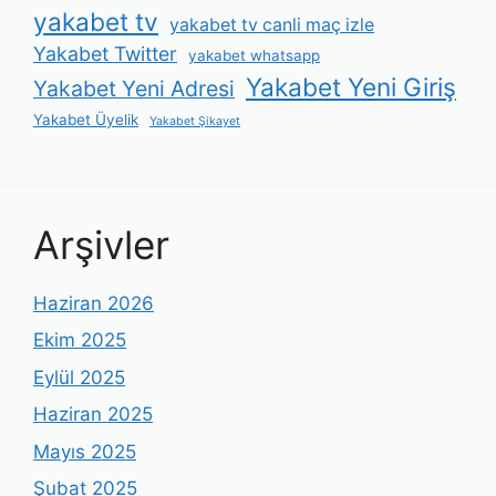
yakabet tv
yakabet tv canli maç izle
Yakabet Twitter
yakabet whatsapp
Yakabet Yeni Giriş
Yakabet Yeni Adresi
Yakabet Üyelik
Yakabet Şikayet
Arşivler
Haziran 2026
Ekim 2025
Eylül 2025
Haziran 2025
Mayıs 2025
Şubat 2025