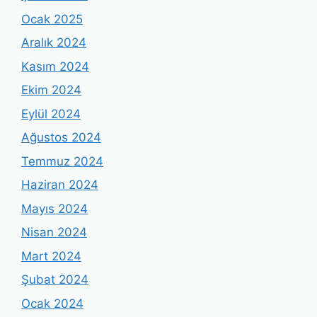
Ocak 2025
Aralık 2024
Kasım 2024
Ekim 2024
Eylül 2024
Ağustos 2024
Temmuz 2024
Haziran 2024
Mayıs 2024
Nisan 2024
Mart 2024
Şubat 2024
Ocak 2024