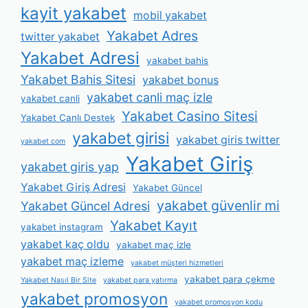
kayit yakabet
mobil yakabet
Yakabet Adres
twitter yakabet
Yakabet Adresi
yakabet bahis
Yakabet Bahis Sitesi
yakabet bonus
yakabet canli maç izle
yakabet canli
Yakabet Casino Sitesi
Yakabet Canlı Destek
yakabet girisi
yakabet giris twitter
yakabet com
Yakabet Giriş
yakabet giris yap
Yakabet Giriş Adresi
Yakabet Güncel
yakabet güvenlir mi
Yakabet Güncel Adresi
Yakabet Kayıt
yakabet instagram
yakabet kaç oldu
yakabet maç izle
yakabet maç izleme
yakabet müşteri hizmetleri
yakabet para çekme
Yakabet Nasıl Bir Site
yakabet para yatırma
yakabet promosyon
yakabet promosyon kodu