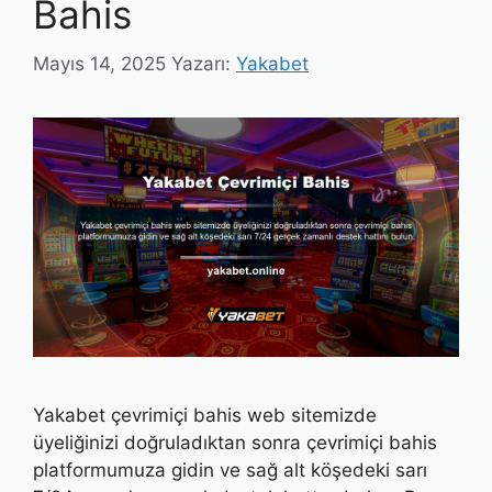
Bahis
Mayıs 14, 2025
Yazarı:
Yakabet
Yakabet çevrimiçi bahis web sitemizde
üyeliğinizi doğruladıktan sonra çevrimiçi bahis
platformumuza gidin ve sağ alt köşedeki sarı