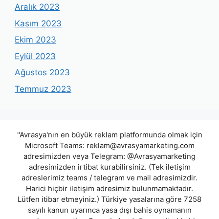
Aralık 2023
Kasım 2023
Ekim 2023
Eylül 2023
Ağustos 2023
Temmuz 2023
"Avrasya'nın en büyük reklam platformunda olmak için
Microsoft Teams:
reklam@avrasyamarketing.com
adresimizden veya Telegram: @Avrasyamarketing
adresimizden irtibat kurabilirsiniz. (Tek iletişim
adreslerimiz teams / telegram ve mail adresimizdir.
Harici hiçbir iletişim adresimiz bulunmamaktadır.
Lütfen itibar etmeyiniz.) Türkiye yasalarına göre 7258
sayılı kanun uyarınca yasa dışı bahis oynamanın