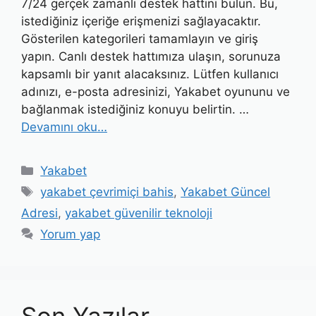
7/24 gerçek zamanlı destek hattını bulun. Bu,
istediğiniz içeriğe erişmenizi sağlayacaktır.
Gösterilen kategorileri tamamlayın ve giriş
yapın. Canlı destek hattımıza ulaşın, sorunuza
kapsamlı bir yanıt alacaksınız. Lütfen kullanıcı
adınızı, e-posta adresinizi, Yakabet oyununu ve
bağlanmak istediğiniz konuyu belirtin. …
Devamını oku…
Kategoriler
Yakabet
Etiketler
yakabet çevrimiçi bahis
,
Yakabet Güncel
Adresi
,
yakabet güvenilir teknoloji
Yorum yap
Son Yazılar