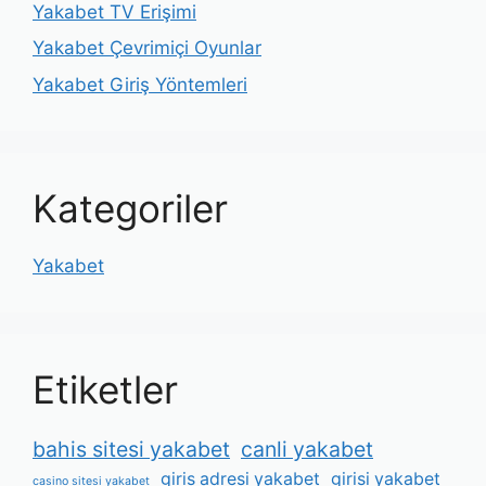
Yakabet TV Erişimi
Yakabet Çevrimiçi Oyunlar
Yakabet Giriş Yöntemleri
Kategoriler
Yakabet
Etiketler
bahis sitesi yakabet
canli yakabet
giris adresi yakabet
girisi yakabet
casino sitesi yakabet