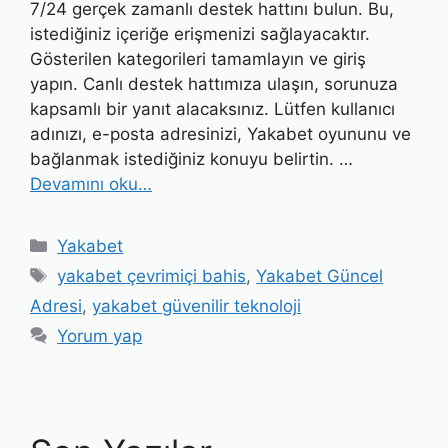
7/24 gerçek zamanlı destek hattını bulun. Bu,
istediğiniz içeriğe erişmenizi sağlayacaktır.
Gösterilen kategorileri tamamlayın ve giriş
yapın. Canlı destek hattımıza ulaşın, sorunuza
kapsamlı bir yanıt alacaksınız. Lütfen kullanıcı
adınızı, e-posta adresinizi, Yakabet oyununu ve
bağlanmak istediğiniz konuyu belirtin. …
Devamını oku…
Kategoriler
Yakabet
Etiketler
yakabet çevrimiçi bahis
,
Yakabet Güncel
Adresi
,
yakabet güvenilir teknoloji
Yorum yap