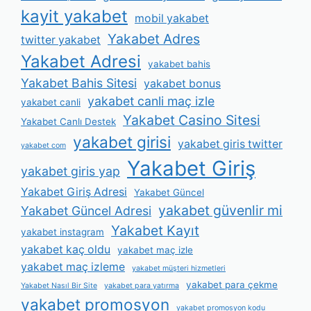
kayit yakabet
mobil yakabet
Yakabet Adres
twitter yakabet
Yakabet Adresi
yakabet bahis
Yakabet Bahis Sitesi
yakabet bonus
yakabet canli maç izle
yakabet canli
Yakabet Casino Sitesi
Yakabet Canlı Destek
yakabet girisi
yakabet giris twitter
yakabet com
Yakabet Giriş
yakabet giris yap
Yakabet Giriş Adresi
Yakabet Güncel
yakabet güvenlir mi
Yakabet Güncel Adresi
Yakabet Kayıt
yakabet instagram
yakabet kaç oldu
yakabet maç izle
yakabet maç izleme
yakabet müşteri hizmetleri
yakabet para çekme
Yakabet Nasıl Bir Site
yakabet para yatırma
yakabet promosyon
yakabet promosyon kodu