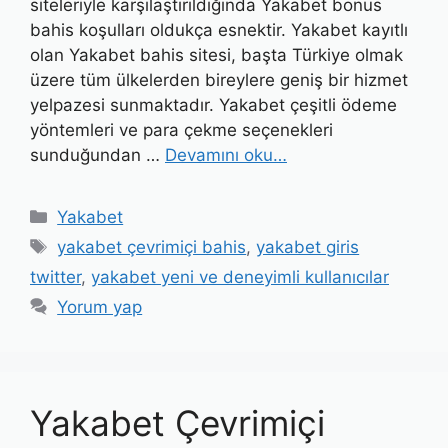
siteleriyle karşılaştırıldığında Yakabet bonus
bahis koşulları oldukça esnektir. Yakabet kayıtlı
olan Yakabet bahis sitesi, başta Türkiye olmak
üzere tüm ülkelerden bireylere geniş bir hizmet
yelpazesi sunmaktadır. Yakabet çeşitli ödeme
yöntemleri ve para çekme seçenekleri
sunduğundan …
Devamını oku…
Kategoriler
Yakabet
Etiketler
yakabet çevrimiçi bahis
,
yakabet giris
twitter
,
yakabet yeni ve deneyimli kullanıcılar
Yorum yap
Yakabet Çevrimiçi