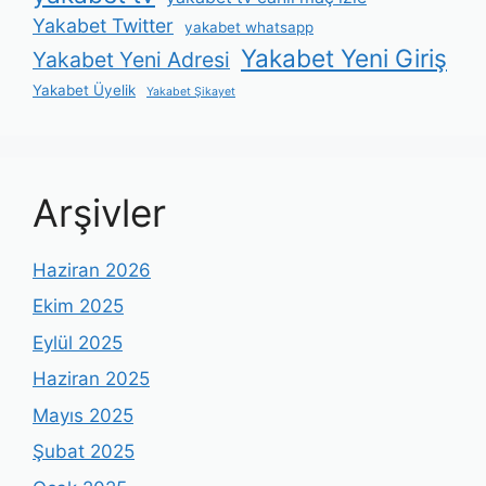
Yakabet Twitter
yakabet whatsapp
Yakabet Yeni Giriş
Yakabet Yeni Adresi
Yakabet Üyelik
Yakabet Şikayet
Arşivler
Haziran 2026
Ekim 2025
Eylül 2025
Haziran 2025
Mayıs 2025
Şubat 2025