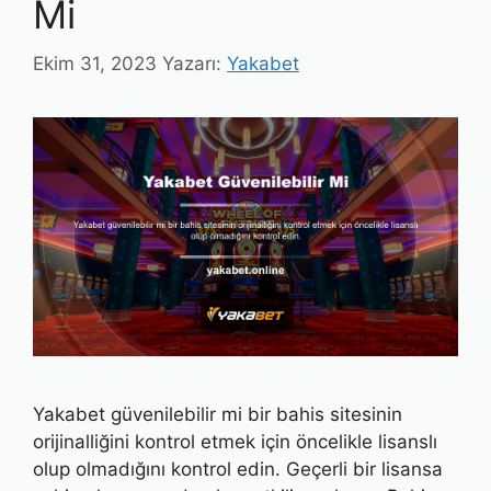
Mi
Ekim 31, 2023
Yazarı:
Yakabet
Yakabet güvenilebilir mi bir bahis sitesinin
orijinalliğini kontrol etmek için öncelikle lisanslı
olup olmadığını kontrol edin. Geçerli bir lisansa