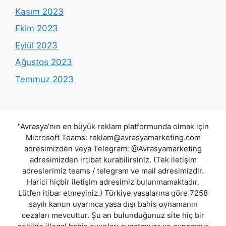
Kasım 2023
Ekim 2023
Eylül 2023
Ağustos 2023
Temmuz 2023
"Avrasya'nın en büyük reklam platformunda olmak için
Microsoft Teams:
reklam@avrasyamarketing.com
adresimizden veya Telegram: @Avrasyamarketing
adresimizden irtibat kurabilirsiniz. (Tek iletişim
adreslerimiz teams / telegram ve mail adresimizdir.
Harici hiçbir iletişim adresimiz bulunmamaktadır.
Lütfen itibar etmeyiniz.) Türkiye yasalarına göre 7258
sayılı kanun uyarınca yasa dışı bahis oynamanın
cezaları mevcuttur. Şu an bulunduğunuz site hiç bir