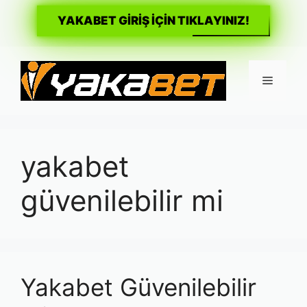
YAKABET GİRİŞ İÇİN TIKLAYINIZ!
İçeriğe
atla
Menü
yakabet
güvenilebilir mi
Yakabet Güvenilebilir